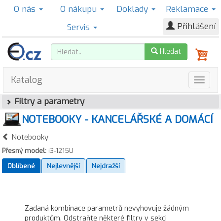
O nás
O nákupu
Doklady
Reklamace
Přihlášení
Servis
Hledat
Katalog
Filtry a parametry
NOTEBOOKY - KANCELÁŘSKÉ A DOMÁCÍ
Notebooky
Přesný model:
i3-1215U
Oblíbené
Nejlevnější
Nejdražší
Zadaná kombinace parametrů nevyhovuje žádným
produktům. Odstraňte některé filtry v sekci