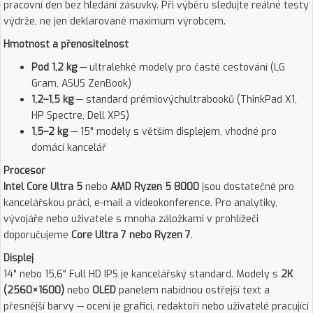
pracovní den bez hledání zásuvky. Při výběru sledujte reálné testy
výdrže, ne jen deklarované maximum výrobcem.
Hmotnost a přenositelnost
Pod 1,2 kg
— ultralehké modely pro časté cestování (LG
Gram, ASUS ZenBook)
1,2–1,5 kg
— standard prémiovýchultrabooků (ThinkPad X1,
HP Spectre, Dell XPS)
1,5–2 kg
— 15" modely s větším displejem, vhodné pro
domácí kancelář
Procesor
Intel Core Ultra 5
nebo
AMD Ryzen 5 8000
jsou dostatečné pro
kancelářskou práci, e-mail a videokonference. Pro analytiky,
vývojáře nebo uživatele s mnoha záložkami v prohlížeči
doporučujeme
Core Ultra 7 nebo Ryzen 7
.
Displej
14" nebo 15,6" Full HD IPS je kancelářský standard. Modely s
2K
(2560×1600)
nebo
OLED
panelem nabídnou ostřejší text a
přesnější barvy — ocení je grafici, redaktoři nebo uživatelé pracující