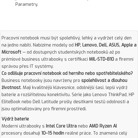
Parametry.
Pracovní notebook musí být spolehlivý, lehký a vydržet celý den
na jedno nabití. Nabízíme modely od
HP, Lenovo, Dell, ASUS, Apple a
Microsoft
— od dostupných studentských notebooků až po
prémiové business ultrabooky s certifikací
MIL-STD-810
a firemní
správou přes IT systémy.
Co odlišuje pracovní notebook od herního nebo spotřebitelského?
Business notebooky jsou navrženy pro
spolehlivost a dlouhou
životnost
. Mají kvalitnější klávesnice, odolnější šasi, lepší výdrž
baterie a rozšiřitelnou konektivitu. Série jako Lenovo ThinkPad, HP
EliteBook nebo Dell Latitude prošly desítkami testů odolnosti a
jsou optimalizovány pro firemní prostředí.
Výdrž baterie
Moderní ultrabooky s
Intel Core Ultra
nebo
AMD Ryzen AI
procesory dosahují
10–15 hodin
reálné práce. To znamená celý