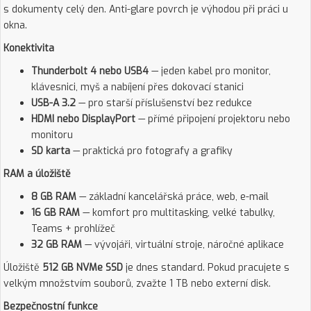
s dokumenty celý den. Anti-glare povrch je výhodou při práci u
okna.
Konektivita
Thunderbolt 4 nebo USB4
— jeden kabel pro monitor,
klávesnici, myš a nabíjení přes dokovací stanici
USB-A 3.2
— pro starší příslušenství bez redukce
HDMI nebo DisplayPort
— přímé připojení projektoru nebo
monitoru
SD karta
— praktická pro fotografy a grafiky
RAM a úložiště
8 GB RAM
— základní kancelářská práce, web, e-mail
16 GB RAM
— komfort pro multitasking, velké tabulky,
Teams + prohlížeč
32 GB RAM
— vývojáři, virtuální stroje, náročné aplikace
Úložiště
512 GB NVMe SSD
je dnes standard. Pokud pracujete s
velkým množstvím souborů, zvažte 1 TB nebo externí disk.
Bezpečnostní funkce