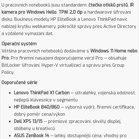
U pracovních notebooků jsou standardem:
čtečka otisků prstů
,
IR
kamera pro Windows Hello
,
TPM 2.0 čip
a hardwarové šifrování
disku. Business modely HP EliteBook a Lenovo ThinkPad navíc
nabízejí krytku webkamery, pokročilé správy přes Active Directory
a vzdálené vymazání dat.
Operační systém
Většina pracovních notebooků dodáváme s
Windows 11 Home nebo
Pro
. Pro firemní nasazení doporučujeme verzi Pro — obsahuje
BitLocker šifrování, Hyper-V virtualizaci a správu přes Group
Policy.
Doporučené série
Lenovo ThinkPad X1 Carbon
— ultralehký, vojenská odolnost,
nejlepší klávesnice v segmentu
HP EliteBook 840/860
— výborná výdrž, firemní certifikace,
dobrý poměr cena/výkon
Dell XPS 13/15
— prémiové zpracování, skvělý displej,
oblíbený u kreativců
ASUS ZenBook 14
— lehký, dostupnější cena, vhodný pro