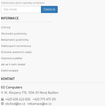
Odebírejte akční nabídky emailem:
Odebírat
INFORMACE
O firmě
Obchodní podmínky
Reklamační podmínky
Odstoupení od smlouvy
Ochrana osobních údajů
Doprava a platba
Jak se k nám dostat
Elektroodpad
KONTAKT
EO Computers
V. Kl. Klicpery 715, 504 01 Nový Bydžov
+420 606 622 826
+420 775 475 125
obchod@eo.cz
reklamace@eo.cz