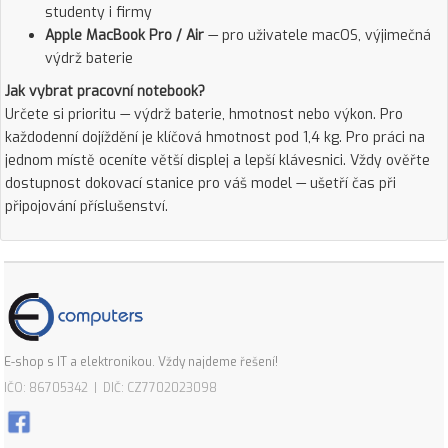
studenty i firmy
Apple MacBook Pro / Air
— pro uživatele macOS, výjimečná
výdrž baterie
Jak vybrat pracovní notebook?
Určete si prioritu — výdrž baterie, hmotnost nebo výkon. Pro
každodenní dojíždění je klíčová hmotnost pod 1,4 kg. Pro práci na
jednom místě oceníte větší displej a lepší klávesnici. Vždy ověřte
dostupnost dokovací stanice pro váš model — ušetří čas při
připojování příslušenství.
E-shop s IT a elektronikou. Vždy najdeme řešení!
IČO: 86705342 | DIČ: CZ7702023098