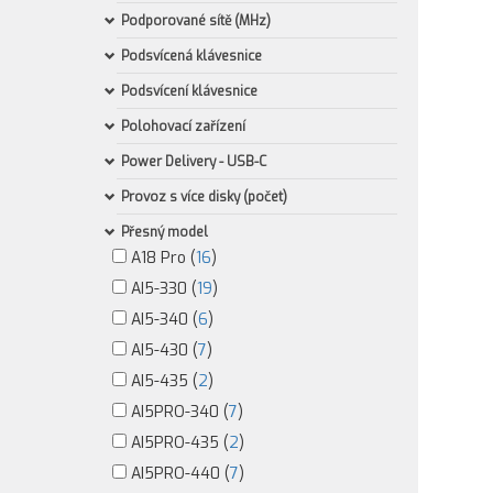
Podporované sítě (MHz)
Podsvícená klávesnice
Podsvícení klávesnice
Polohovací zařízení
Power Delivery - USB-C
Provoz s více disky (počet)
Přesný model
A18 Pro (
16
)
AI5-330 (
19
)
AI5-340 (
6
)
AI5-430 (
7
)
AI5-435 (
2
)
AI5PRO-340 (
7
)
AI5PRO-435 (
2
)
AI5PRO-440 (
7
)