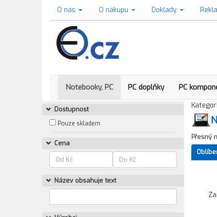
O nás
O nákupu
Doklady
Rekl
Notebooky, PC
PC doplňky
PC kompon
Kategori
Dostupnost
N
Pouze skladem
Přesný 
Cena
Oblíbe
Název obsahuje text
Za