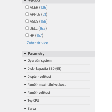
Výrobci
ACER (
106
)
APPLE (
21
)
ASUS (
158
)
DELL (
162
)
HP (
157
)
Zobrazit více ..
Parametry
Operační systém
Disk - kapacita SSD (GB)
Displej - velikost
Paměť - maximální velikost
Paměť - velikost
Typ CPU
Barva