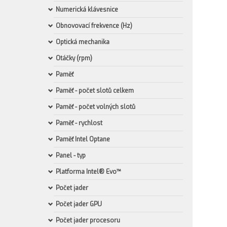
Numerická klávesnice
Obnovovací frekvence (Hz)
Optická mechanika
Otáčky (rpm)
Paměť
Paměť - počet slotů celkem
Paměť - počet volných slotů
Paměť - rychlost
Paměť Intel Optane
Panel - typ
Platforma Intel® Evo™
Počet jader
Počet jader GPU
Počet jader procesoru