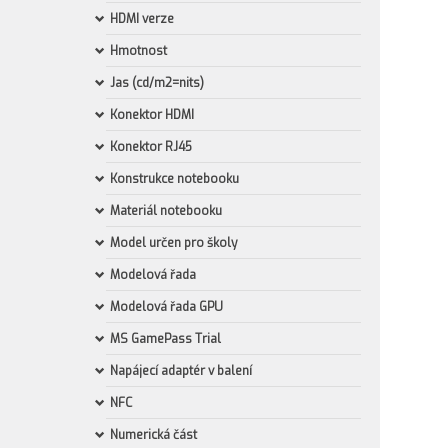
HDMI verze
Hmotnost
Jas (cd/m2=nits)
Konektor HDMI
Konektor RJ45
Konstrukce notebooku
Materiál notebooku
Model určen pro školy
Modelová řada
Modelová řada GPU
MS GamePass Trial
Napájecí adaptér v balení
NFC
Numerická část