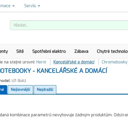
amace
Servis
enty
Sítě
Spotřební elektro
Zábava
Chytré technolo
e na stejné úrovni:
Herní
Kancelářské a domácí
Chromebooky
OTEBOOKY - KANCELÁŘSKÉ A DOMÁCÍ
model:
U7-164U
né
Nejlevnější
Nejdražší
daná kombinace parametrů nevyhovuje žádným produktům. Odstraňte