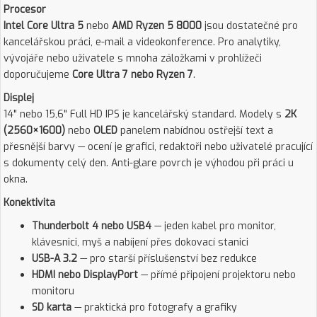
Procesor
Intel Core Ultra 5
nebo
AMD Ryzen 5 8000
jsou dostatečné pro
kancelářskou práci, e-mail a videokonference. Pro analytiky,
vývojáře nebo uživatele s mnoha záložkami v prohlížeči
doporučujeme
Core Ultra 7 nebo Ryzen 7
.
Displej
14" nebo 15,6" Full HD IPS je kancelářský standard. Modely s
2K
(2560×1600)
nebo
OLED
panelem nabídnou ostřejší text a
přesnější barvy — ocení je grafici, redaktoři nebo uživatelé pracující
s dokumenty celý den. Anti-glare povrch je výhodou při práci u
okna.
Konektivita
Thunderbolt 4 nebo USB4
— jeden kabel pro monitor,
klávesnici, myš a nabíjení přes dokovací stanici
USB-A 3.2
— pro starší příslušenství bez redukce
HDMI nebo DisplayPort
— přímé připojení projektoru nebo
monitoru
SD karta
— praktická pro fotografy a grafiky