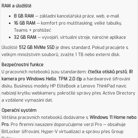
RAM a úložiště
8 GB RAM
— základní kancelářská práce, web, e-mail
16 GB RAM
— komfort pro multitasking, velké tabulky,
Teams + prohlížeč
32 GB RAM
— vývojáři, virtuální stroje, náročné aplikace
Úložiště
512 GB NVMe SSD
je dnes standard. Pokud pracujete s
velkým množstvím souborů, zvažte 1 TB nebo externí disk.
Bezpečnostní funkce
U pracovních notebooků jsou standardem:
čtečka otisků prstů
,
IR
kamera pro Windows Hello
,
TPM 2.0 čip
a hardwarové šifrování
disku. Business modely HP EliteBook a Lenovo ThinkPad navíc
nabízejí krytku webkamery, pokročilé správy přes Active Directory
a vzdálené vymazání dat.
Operační systém
Většina pracovních notebooků dodáváme s
Windows 11 Home nebo
Pro
. Pro firemní nasazení doporučujeme verzi Pro — obsahuje
BitLocker šifrování, Hyper-V virtualizaci a správu přes Group