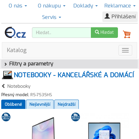
O nás
O nákupu
Doklady
Reklamace
Přihlášení
Servis
Hledat
Katalog
Filtry a parametry
NOTEBOOKY - KANCELÁŘSKÉ A DOMÁCÍ
Notebooky
Přesný model:
R5-7535HS
Oblíbené
Nejlevnější
Nejdražší