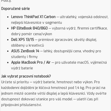
Policy.
Doporučené série
Lenovo ThinkPad X1 Carbon
— ultralehký, vojenská odolnost,
nejlepší klávesnice v segmentu
HP EliteBook 840/860
— výborná výdrž, firemní certifikace,
dobrý poměr cena/výkon
Dell XPS 13/15
— prémiové zpracování, skvělý displej,
oblíbený u kreativců
ASUS ZenBook 14
— lehký, dostupnější cena, vhodný pro
studenty i firmy
Apple MacBook Pro / Air
— pro uživatele macOS, výjimečná
výdrž baterie
Jak vybrat pracovní notebook?
Určete si prioritu — výdrž baterie, hmotnost nebo výkon. Pro
každodenní dojíždění je klíčová hmotnost pod 1,4 kg. Pro práci na
jednom místě oceníte větší displej a lepší klávesnici. Vždy ověřte
dostupnost dokovací stanice pro váš model — ušetří čas při
připojování příslušenství.