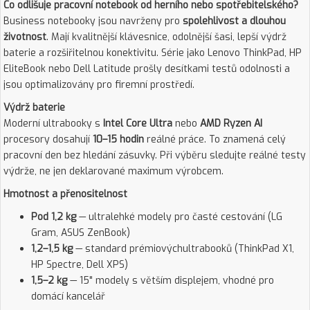
Co odlišuje pracovní notebook od herního nebo spotřebitelského?
Business notebooky jsou navrženy pro
spolehlivost a dlouhou
životnost
. Mají kvalitnější klávesnice, odolnější šasi, lepší výdrž
baterie a rozšiřitelnou konektivitu. Série jako Lenovo ThinkPad, HP
EliteBook nebo Dell Latitude prošly desítkami testů odolnosti a
jsou optimalizovány pro firemní prostředí.
Výdrž baterie
Moderní ultrabooky s
Intel Core Ultra
nebo
AMD Ryzen AI
procesory dosahují
10–15 hodin
reálné práce. To znamená celý
pracovní den bez hledání zásuvky. Při výběru sledujte reálné testy
výdrže, ne jen deklarované maximum výrobcem.
Hmotnost a přenositelnost
Pod 1,2 kg
— ultralehké modely pro časté cestování (LG
Gram, ASUS ZenBook)
1,2–1,5 kg
— standard prémiovýchultrabooků (ThinkPad X1,
HP Spectre, Dell XPS)
1,5–2 kg
— 15" modely s větším displejem, vhodné pro
domácí kancelář