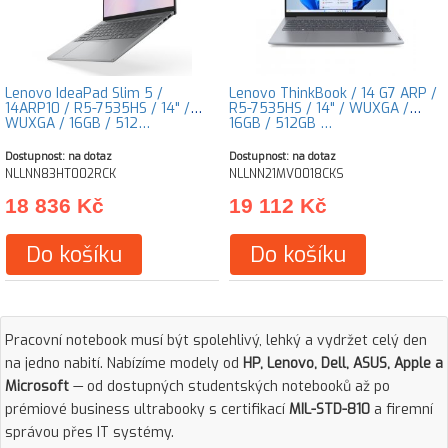
Lenovo IdeaPad Slim 5 /
Lenovo ThinkBook / 14 G7 ARP /
14ARP10 / R5-7535HS / 14" /
R5-7535HS / 14" / WUXGA /
WUXGA / 16GB / 512…
16GB / 512GB …
Dostupnost: na dotaz
Dostupnost: na dotaz
NLLNN83HT002RCK
NLLNN21MV0018CKS
18 836 Kč
19 112 Kč
Do košíku
Do košíku
Pracovní notebook musí být spolehlivý, lehký a vydržet celý den
na jedno nabití. Nabízíme modely od
HP, Lenovo, Dell, ASUS, Apple a
Microsoft
— od dostupných studentských notebooků až po
prémiové business ultrabooky s certifikací
MIL-STD-810
a firemní
správou přes IT systémy.