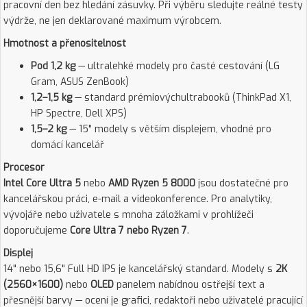
pracovní den bez hledání zásuvky. Při výběru sledujte reálné testy
výdrže, ne jen deklarované maximum výrobcem.
Hmotnost a přenositelnost
Pod 1,2 kg
— ultralehké modely pro časté cestování (LG
Gram, ASUS ZenBook)
1,2–1,5 kg
— standard prémiovýchultrabooků (ThinkPad X1,
HP Spectre, Dell XPS)
1,5–2 kg
— 15" modely s větším displejem, vhodné pro
domácí kancelář
Procesor
Intel Core Ultra 5
nebo
AMD Ryzen 5 8000
jsou dostatečné pro
kancelářskou práci, e-mail a videokonference. Pro analytiky,
vývojáře nebo uživatele s mnoha záložkami v prohlížeči
doporučujeme
Core Ultra 7 nebo Ryzen 7
.
Displej
14" nebo 15,6" Full HD IPS je kancelářský standard. Modely s
2K
(2560×1600)
nebo
OLED
panelem nabídnou ostřejší text a
přesnější barvy — ocení je grafici, redaktoři nebo uživatelé pracující