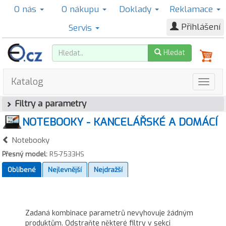
O nás
O nákupu
Doklady
Reklamace
Přihlášení
Servis
Hledat
Katalog
Filtry a parametry
NOTEBOOKY - KANCELÁŘSKÉ A DOMÁCÍ
Notebooky
Přesný model:
R5-7533HS
Oblíbené
Nejlevnější
Nejdražší
Zadaná kombinace parametrů nevyhovuje žádným
produktům. Odstraňte některé filtry v sekci