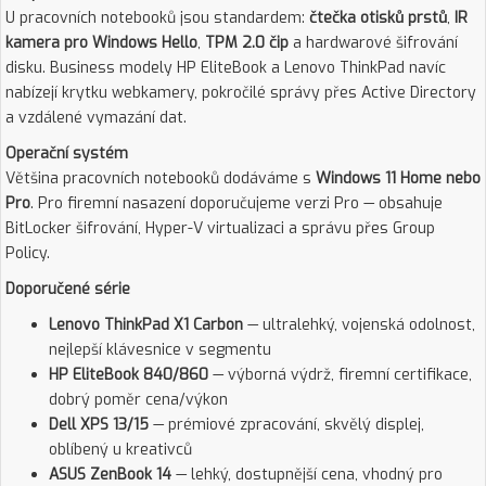
U pracovních notebooků jsou standardem:
čtečka otisků prstů
,
IR
kamera pro Windows Hello
,
TPM 2.0 čip
a hardwarové šifrování
disku. Business modely HP EliteBook a Lenovo ThinkPad navíc
nabízejí krytku webkamery, pokročilé správy přes Active Directory
a vzdálené vymazání dat.
Operační systém
Většina pracovních notebooků dodáváme s
Windows 11 Home nebo
Pro
. Pro firemní nasazení doporučujeme verzi Pro — obsahuje
BitLocker šifrování, Hyper-V virtualizaci a správu přes Group
Policy.
Doporučené série
Lenovo ThinkPad X1 Carbon
— ultralehký, vojenská odolnost,
nejlepší klávesnice v segmentu
HP EliteBook 840/860
— výborná výdrž, firemní certifikace,
dobrý poměr cena/výkon
Dell XPS 13/15
— prémiové zpracování, skvělý displej,
oblíbený u kreativců
ASUS ZenBook 14
— lehký, dostupnější cena, vhodný pro