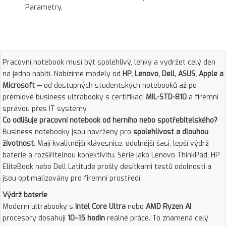
Parametry.
Pracovní notebook musí být spolehlivý, lehký a vydržet celý den
na jedno nabití. Nabízíme modely od
HP, Lenovo, Dell, ASUS, Apple a
Microsoft
— od dostupných studentských notebooků až po
prémiové business ultrabooky s certifikací
MIL-STD-810
a firemní
správou přes IT systémy.
Co odlišuje pracovní notebook od herního nebo spotřebitelského?
Business notebooky jsou navrženy pro
spolehlivost a dlouhou
životnost
. Mají kvalitnější klávesnice, odolnější šasi, lepší výdrž
baterie a rozšiřitelnou konektivitu. Série jako Lenovo ThinkPad, HP
EliteBook nebo Dell Latitude prošly desítkami testů odolnosti a
jsou optimalizovány pro firemní prostředí.
Výdrž baterie
Moderní ultrabooky s
Intel Core Ultra
nebo
AMD Ryzen AI
procesory dosahují
10–15 hodin
reálné práce. To znamená celý