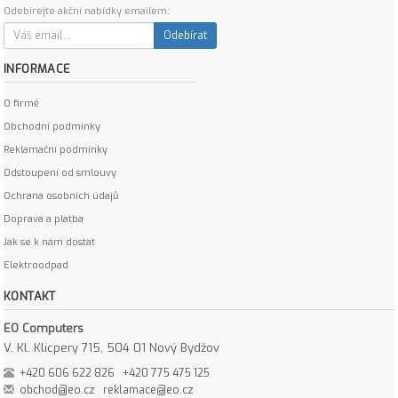
Odebírejte akční nabídky emailem:
Odebírat
INFORMACE
O firmě
Obchodní podmínky
Reklamační podmínky
Odstoupení od smlouvy
Ochrana osobních údajů
Doprava a platba
Jak se k nám dostat
Elektroodpad
KONTAKT
EO Computers
V. Kl. Klicpery 715, 504 01 Nový Bydžov
+420 606 622 826
+420 775 475 125
obchod@eo.cz
reklamace@eo.cz