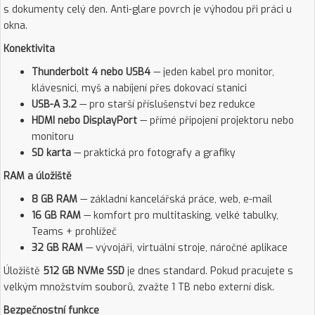
s dokumenty celý den. Anti-glare povrch je výhodou při práci u
okna.
Konektivita
Thunderbolt 4 nebo USB4
— jeden kabel pro monitor,
klávesnici, myš a nabíjení přes dokovací stanici
USB-A 3.2
— pro starší příslušenství bez redukce
HDMI nebo DisplayPort
— přímé připojení projektoru nebo
monitoru
SD karta
— praktická pro fotografy a grafiky
RAM a úložiště
8 GB RAM
— základní kancelářská práce, web, e-mail
16 GB RAM
— komfort pro multitasking, velké tabulky,
Teams + prohlížeč
32 GB RAM
— vývojáři, virtuální stroje, náročné aplikace
Úložiště
512 GB NVMe SSD
je dnes standard. Pokud pracujete s
velkým množstvím souborů, zvažte 1 TB nebo externí disk.
Bezpečnostní funkce