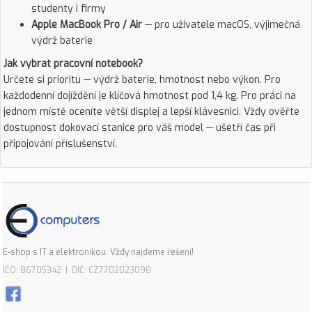
studenty i firmy
Apple MacBook Pro / Air
— pro uživatele macOS, výjimečná
výdrž baterie
Jak vybrat pracovní notebook?
Určete si prioritu — výdrž baterie, hmotnost nebo výkon. Pro
každodenní dojíždění je klíčová hmotnost pod 1,4 kg. Pro práci na
jednom místě oceníte větší displej a lepší klávesnici. Vždy ověřte
dostupnost dokovací stanice pro váš model — ušetří čas při
připojování příslušenství.
E-shop s IT a elektronikou. Vždy najdeme řešení!
IČO: 86705342 | DIČ: CZ7702023098