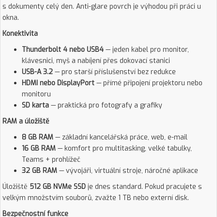
s dokumenty celý den. Anti-glare povrch je výhodou při práci u
okna.
Konektivita
Thunderbolt 4 nebo USB4
— jeden kabel pro monitor,
klávesnici, myš a nabíjení přes dokovací stanici
USB-A 3.2
— pro starší příslušenství bez redukce
HDMI nebo DisplayPort
— přímé připojení projektoru nebo
monitoru
SD karta
— praktická pro fotografy a grafiky
RAM a úložiště
8 GB RAM
— základní kancelářská práce, web, e-mail
16 GB RAM
— komfort pro multitasking, velké tabulky,
Teams + prohlížeč
32 GB RAM
— vývojáři, virtuální stroje, náročné aplikace
Úložiště
512 GB NVMe SSD
je dnes standard. Pokud pracujete s
velkým množstvím souborů, zvažte 1 TB nebo externí disk.
Bezpečnostní funkce