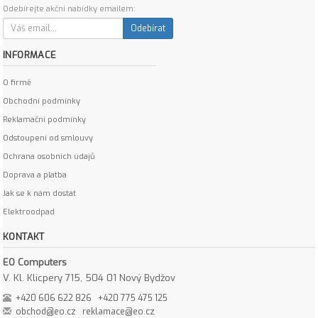
Odebírejte akční nabídky emailem:
Odebírat
INFORMACE
O firmě
Obchodní podmínky
Reklamační podmínky
Odstoupení od smlouvy
Ochrana osobních údajů
Doprava a platba
Jak se k nám dostat
Elektroodpad
KONTAKT
EO Computers
V. Kl. Klicpery 715, 504 01 Nový Bydžov
+420 606 622 826
+420 775 475 125
obchod@eo.cz
reklamace@eo.cz