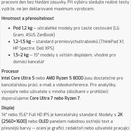
pracovní den bez hledání zásuvky. Při výběru sledujte reálné testy
výdrže, ne jen deklarované maximum výrobcem.
Hmotnost a přenositelnost
Pod 1,2 kg
— ultralehké modely pro časté cestování (LG
Gram, ASUS ZenBook)
1,2–1,5 kg
— standard prémiovýchultrabooků (ThinkPad X1,
HP Spectre, Dell XPS)
1,5–2 kg
— 15" modely s větším displejem, vhodné pro
domácí kancelář
Procesor
Intel Core Ultra 5
nebo
AMD Ryzen 5 8000
jsou dostatečné pro
kancelářskou práci, e-mail a videokonference. Pro analytiky,
vývojáře nebo uživatele s mnoha záložkami v prohlížeči
doporučujeme
Core Ultra 7 nebo Ryzen 7
.
Displej
14" nebo 15,6" Full HD IPS je kancelářský standard. Modely s
2K
(2560×1600)
nebo
OLED
panelem nabídnou ostřejší text a
přesnější barvy — ocení je grafici, redaktoři nebo uživatelé pracující