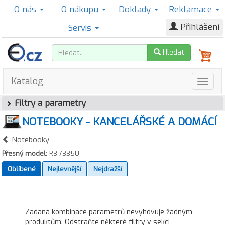
O nás
O nákupu
Doklady
Reklamace
Přihlášení
Servis
Hledat
Katalog
Filtry a parametry
NOTEBOOKY - KANCELÁŘSKÉ A DOMÁCÍ
Notebooky
Přesný model:
R3-7335U
Oblíbené
Nejlevnější
Nejdražší
Zadaná kombinace parametrů nevyhovuje žádným
produktům. Odstraňte některé filtry v sekci