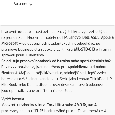
Parametry.
Pracovní notebook musí být spolehlivý, lehký a vydržet celý den
na jedno nabití. Nabízíme modely od
HP, Lenovo, Dell, ASUS, Apple a
Microsoft
— od dostupných studentských notebooků až po
prémiové business ultrabooky s certifikací
MIL-STD-810
a firemní
správou přes IT systémy.
Co odlišuje pracovní notebook od herního nebo spotřebitelského?
Business notebooky jsou navrženy pro
spolehlivost a dlouhou
životnost
. Mají kvalitnější klávesnice, odolnější šasi, lepší výdrž
baterie a rozšiřitelnou konektivitu. Série jako Lenovo ThinkPad, HP
EliteBook nebo Dell Latitude prošly desítkami testů odolnosti a
jsou optimalizovány pro firemní prostředí.
Výdrž baterie
Moderní ultrabooky s
Intel Core Ultra
nebo
AMD Ryzen AI
procesory dosahují
10–15 hodin
reálné práce. To znamená celý