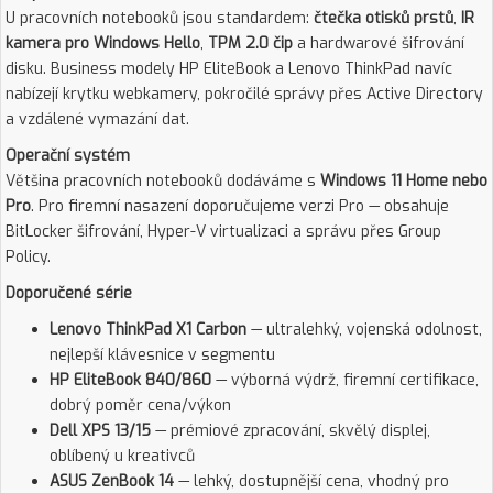
U pracovních notebooků jsou standardem:
čtečka otisků prstů
,
IR
kamera pro Windows Hello
,
TPM 2.0 čip
a hardwarové šifrování
disku. Business modely HP EliteBook a Lenovo ThinkPad navíc
nabízejí krytku webkamery, pokročilé správy přes Active Directory
a vzdálené vymazání dat.
Operační systém
Většina pracovních notebooků dodáváme s
Windows 11 Home nebo
Pro
. Pro firemní nasazení doporučujeme verzi Pro — obsahuje
BitLocker šifrování, Hyper-V virtualizaci a správu přes Group
Policy.
Doporučené série
Lenovo ThinkPad X1 Carbon
— ultralehký, vojenská odolnost,
nejlepší klávesnice v segmentu
HP EliteBook 840/860
— výborná výdrž, firemní certifikace,
dobrý poměr cena/výkon
Dell XPS 13/15
— prémiové zpracování, skvělý displej,
oblíbený u kreativců
ASUS ZenBook 14
— lehký, dostupnější cena, vhodný pro