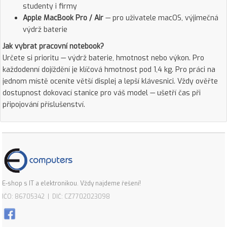
studenty i firmy
Apple MacBook Pro / Air
— pro uživatele macOS, výjimečná
výdrž baterie
Jak vybrat pracovní notebook?
Určete si prioritu — výdrž baterie, hmotnost nebo výkon. Pro
každodenní dojíždění je klíčová hmotnost pod 1,4 kg. Pro práci na
jednom místě oceníte větší displej a lepší klávesnici. Vždy ověřte
dostupnost dokovací stanice pro váš model — ušetří čas při
připojování příslušenství.
E-shop s IT a elektronikou. Vždy najdeme řešení!
IČO: 86705342 | DIČ: CZ7702023098