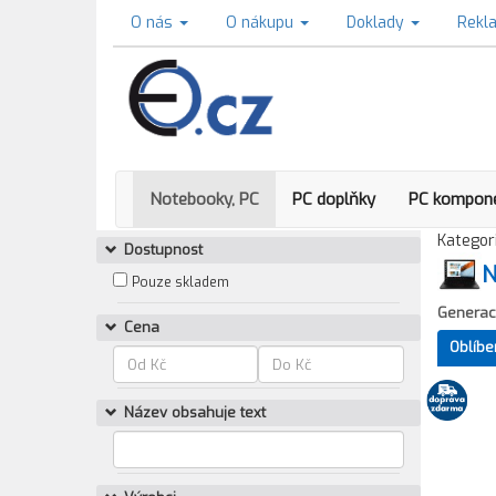
O nás
O nákupu
Doklady
Rekl
Notebooky, PC
PC doplňky
PC kompon
Kategori
Dostupnost
N
Pouze skladem
Generac
Cena
Oblíbe
Název obsahuje text