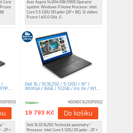
el Core
Acer Aspire 14 (A14-51M-59K1) Operační
 P-core
systém: Windows 11 Home Procesor: Intel
 MB
Core 5 5-120U (10 jader (2P + 8E), 12 vláken,
P-core 1.4/5.0 GHz, E-
 /
Dell 16 / DC16250 / 5-120U / 16" /
 W11P…
WUXGA / 16GB / 512GB / Iris Xe / W1…
250P3503
NDDNDC16250P3502
Skladem
ku
19 793 Kč
Do košíku
y *
Dell 16 DC16250 Technické parametry *
 - 2P +
Procesor: Intel Core 5 120U (10 jader - 2P +