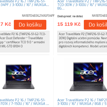
avelMate P2 16 / TMP216-51-
Acer TravelMate P2 / TMP216-
34PF / 3-100U / 16" / WUXGA /
TCO-301K / 3-100U / 16" / WUXG
8G…
NA1870483621416P34PF
NA1870483
Dostupnost: na dotaz
17 Kč
Do košíku
15 119 Kč
Do koší
avelMate P2 16 (TMP216-51-G2-TCO-
Acer TravelMate P2 (TMP216-51-G2-
Acer Dust Defender * TravelMate
301K) Digitální učební pomůcka. Nav
p * certifikace TCO 9.0 * armádní
pro rozvoj informatického myšlení 
d MIL-STD 810H O
digitálních kompetencí. Model určen
avelMate P2 16 / TMP216-51-
Acer TravelMate P2 16 / TMP21
701X / 7-150U / 16" / WUXGA /
3-100U / 16" / WUXGA / 8GB / 