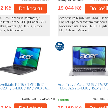
Dostupnost: na dotaz
72 Kč
Do košíku
19 044 Kč
Do koší
DC16251 Technické parametry *
Acer Aspire 17 (A17-51M-56AX) * klá
: Intel Core 5 120U (10 jader - 2P +
Copilot Operační systém: Windows
láken, P-core 1,4/5,0 GHz, E-core
Procesor: Intel Core 5 120U (10 jader
 GHz, 12 MB cache
8E, 12 vláken, P-core 1,
avelMate P2 16 / TMP216-51-
Acer TravelMate P2 15 / TMP2
32DT / 3-100U / 16" / WUXGA /
TCO-39Z6 / 3-100U / 15,6" / FH
NA1870483621416P32DT
NA1870483
Skladem
17 Kč
20 160 Kč