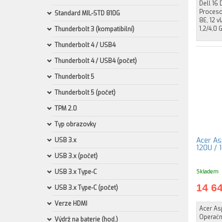
Dell 16
Procesor
Standard MIL-STD 810G
8E, 12 v
1,2/4,0 
Thunderbolt 3 (kompatibilní)
Thunderbolt 4 / USB4
Thunderbolt 4 / USB4 (počet)
Thunderbolt 5
Thunderbolt 5 (počet)
TPM 2.0
Typ obrazovky
Acer As
USB 3.x
120U / 
USB 3.x (počet)
USB 3.x Type-C
Skladem
14 6
USB 3.x Type-C (počet)
Verze HDMI
Acer As
Operačn
Výdrž na baterie (hod.)