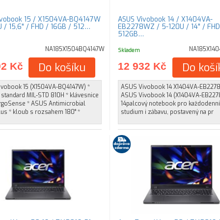
ivobook 15 / X1504VA-BQ4147W
ASUS Vivobook 14 / X1404VA-
 / 15,6" / FHD / 16GB / 512…
EB2278WZ / 5-120U / 14" / FHD
512GB…
NA185X1504BQ4147W
NA185X14
Skladem
92 Kč
Do košíku
12 932 Kč
Do koší
vobook 15 (X1504VA-BQ4147W) *
ASUS Vivobook 14 X1404VA-EB22
 standard MIL-STD 810H * klávesnice
ASUS Vivobook 14 (X1404VA-EB227
goSense * ASUS Antimicrobial
14palcový notebook pro každodenní 
us * kloub s rozsahem 180° *
studium i zábavu, postavený na pr