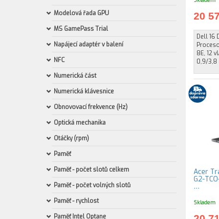
Skladem
Modelová řada GPU
20 5
MS GamePass Trial
Dell 16 
Napájecí adaptér v balení
Procesor
8E, 12 v
NFC
0,9/3,8
Numerická část
Numerická klávesnice
Obnovovací frekvence (Hz)
Optická mechanika
Otáčky (rpm)
Paměť
Paměť - počet slotů celkem
Acer Tr
G2-TCO-
Paměť - počet volných slotů
…
Paměť - rychlost
Skladem
Paměť Intel Optane
20 7