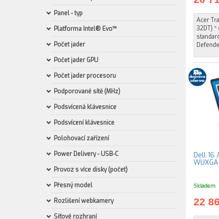
Panel - typ
Acer Tr
32DT) * 
Platforma Intel® Evo™
standar
Počet jader
Defende
Počet jader GPU
Počet jader procesoru
Podporované sítě (MHz)
Podsvícená klávesnice
Podsvícení klávesnice
Polohovací zařízení
Power Delivery - USB-C
Dell 16 
WUXGA /
Provoz s více disky (počet)
Přesný model
Skladem
22 8
Rozlišení webkamery
Síťové rozhraní