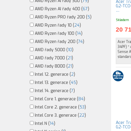
AMD Ryzen AI řady 300 (
79
)
Acer Tr
G2-TCO-
AMD Ryzen AI řady 400 (
67
)
…
AMD Ryzen PRO řady 200 (
5
)
Skladem
AMD Ryzen řady 10 (
24
)
20 7
AMD Ryzen řady 100 (
14
)
AMD Ryzen řady 200 (
74
)
Acer Tr
34PF) * 
AMD řady 5000 (
10
)
Sense Ap
standar
AMD řady 7000 (
21
)
AMD řady 8000 (
21
)
Intel 12. generace (
2
)
Intel 13. generace (
45
)
Intel 14. generace (
7
)
Intel Core 1. generace (
84
)
Intel Core 2. generace (
53
)
Intel Core 3. generace (
22
)
Acer Tr
Intel N (
14
)
G2-TCO-