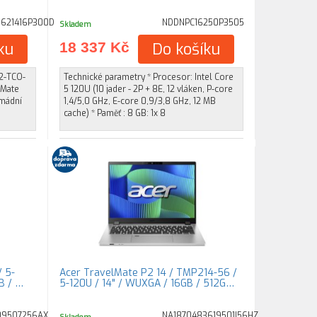
621416P300D
NDDNPC16250P3505
Skladem
ku
18 337 Kč
Do košíku
G2-TCO-
Technické parametry * Procesor: Intel Core
lMate
5 120U (10 jader - 2P + 8E, 12 vláken, P-core
rmádní
1,4/5,0 GHz, E-core 0,9/3,8 GHz, 12 MB
cache) * Paměť : 8 GB: 1x 8
/ 5-
Acer TravelMate P2 14 / TMP214-56 /
GB / …
5-120U / 14" / WUXGA / 16GB / 512G…
09507256AX
NA1870483619501I56HZ