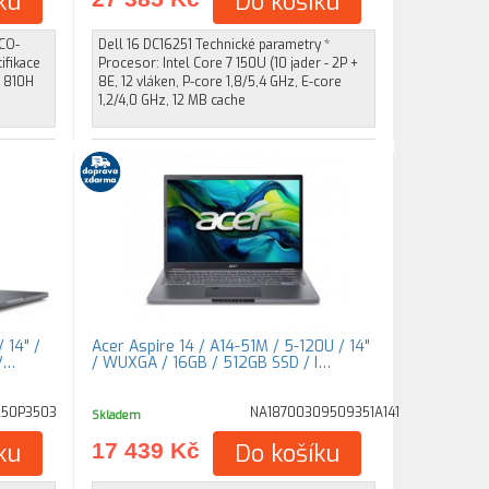
ku
Do košíku
TCO-
Dell 16 DC16251 Technické parametry *
ifikace
Procesor: Intel Core 7 150U (10 jader - 2P +
D 810H
8E, 12 vláken, P-core 1,8/5,4 GHz, E-core
1,2/4,0 GHz, 12 MB cache
 14" /
Acer Aspire 14 / A14-51M / 5-120U / 14"
 /…
/ WUXGA / 16GB / 512GB SSD / I…
250P3503
NA18700309509351A141
Skladem
ku
17 439 Kč
Do košíku