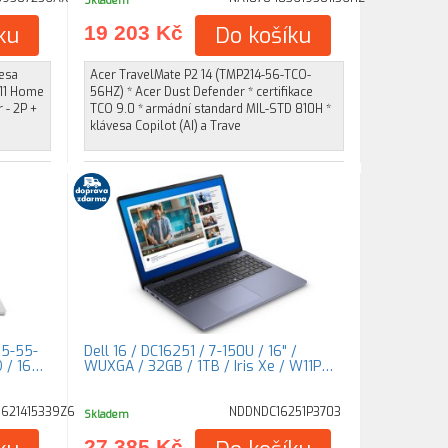
Skladem
ku
19 203 Kč
Do košíku
vesa
Acer TravelMate P2 14 (TMP214-56-TCO-
 11 Home
56HZ) * Acer Dust Defender * certifikace
 - 2P +
TCO 9.0 * armádní standard MIL-STD 810H *
klávesa Copilot (AI) a Trave
15-55-
Dell 16 / DC16251 / 7-150U / 16" /
D / 16…
WUXGA / 32GB / 1TB / Iris Xe / W11P…
621415339Z6
NDDNDC16251P3703
Skladem
27 385 Kč