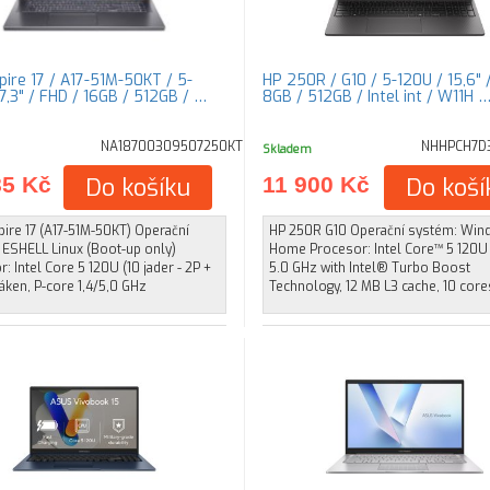
pire 17 / A17-51M-50KT / 5-
HP 250R / G10 / 5-120U / 15,6" 
7,3" / FHD / 16GB / 512GB / …
8GB / 512GB / Intel int / W11H 
NA18700309507250KT
NHHPCH7D
Skladem
85 Kč
Do košíku
11 900 Kč
Do koší
ire 17 (A17-51M-50KT) Operační
HP 250R G10 Operační systém: Win
 ESHELL Linux (Boot-up only)
Home Procesor: Intel Core™ 5 120U 
: Intel Core 5 120U (10 jader - 2P +
5.0 GHz with Intel® Turbo Boost
láken, P-core 1,4/5,0 GHz
Technology, 12 MB L3 cache, 10 cores