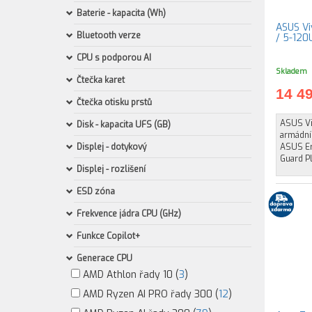
Baterie - kapacita (Wh)
ASUS V
Bluetooth verze
/ 5-120U
CPU s podporou AI
Skladem
Čtečka karet
14 4
Čtečka otisku prstů
ASUS Vi
Disk - kapacita UFS (GB)
armádní
Displej - dotykový
ASUS Er
Guard Pl
Displej - rozlišení
ESD zóna
Frekvence jádra CPU (GHz)
Funkce Copilot+
Generace CPU
AMD Athlon řady 10 (
3
)
AMD Ryzen AI PRO řady 300 (
12
)