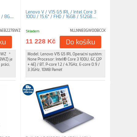
Lenovo V / V15 G5 IRL / Intel Core 3
 / 8GB /
100U / 15,6" / FHD / 16GB / 512GB…
04EB2278WZ
NLLNN83GW00BCCK
Skladem
ku
11 228 Kč
Do košíku
78WZ *
Model: Lenovo V15 G5 IRL Operační systém:
8WZ) je
None Procesor: Intel® Core 3 100U, 6C (2P
práci,
+ 4E) / 8T, P-core 1.2 / 4.7GHz, E-core 0.9 /
3.3GHz, 10MB Paměť