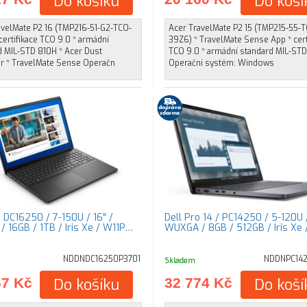
Do košíku
Do koší
avelMate P2 16 (TMP216-51-G2-TCO-
Acer TravelMate P2 15 (TMP215-55-
certifikace TCO 9.0 * armádní
39Z6) * TravelMate Sense App * cert
d MIL-STD 810H * Acer Dust
TCO 9.0 * armádní standard MIL-ST
r * TravelMate Sense Operačn
Operační systém: Windows
/ DC16250 / 7-150U / 16" /
Dell Pro 14 / PC14250 / 5-120U /
 16GB / 1TB / Iris Xe / W11P…
WUXGA / 8GB / 512GB / Iris Xe
NDDNDC16250P3701
NDDNPC14
Skladem
67 Kč
Do košíku
32 774 Kč
Do koší