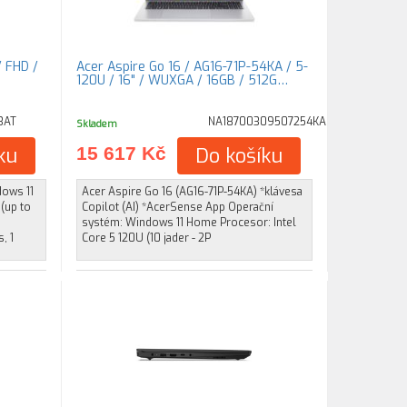
/ FHD /
Acer Aspire Go 16 / AG16-71P-54KA / 5-
…
120U / 16" / WUXGA / 16GB / 512G…
3AT
NA18700309507254KA
Skladem
ku
15 617 Kč
Do košíku
dows 11
Acer Aspire Go 16 (AG16-71P-54KA) *klávesa
(up to
Copilot (AI) *AcerSense App Operační
systém: Windows 11 Home Procesor: Intel
, 1
Core 5 120U (10 jader - 2P