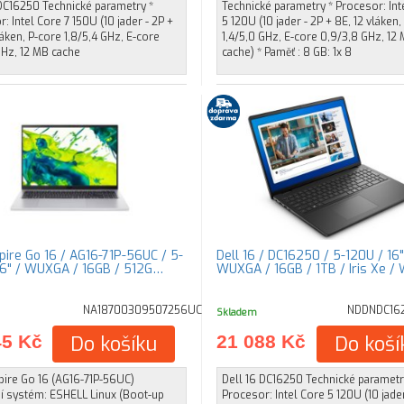
 DC16250 Technické parametry *
Technické parametry * Procesor: Int
: Intel Core 7 150U (10 jader - 2P +
5 120U (10 jader - 2P + 8E, 12 vláken,
láken, P-core 1,8/5,4 GHz, E-core
1,4/5,0 GHz, E-core 0,9/3,8 GHz, 12
GHz, 12 MB cache
cache) * Paměť : 8 GB: 1x 8
pire Go 16 / AG16-71P-56UC / 5-
Dell 16 / DC16250 / 5-120U / 16"
16" / WUXGA / 16GB / 512G…
WUXGA / 16GB / 1TB / Iris Xe /
NA18700309507256UC
NDDNDC16
Skladem
45 Kč
Do košíku
21 088 Kč
Do koší
pire Go 16 (AG16-71P-56UC)
Dell 16 DC16250 Technické parametr
í systém: ESHELL Linux (Boot-up
Procesor: Intel Core 5 120U (10 jader