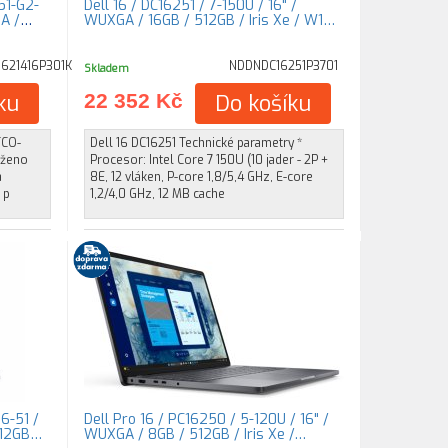
51-G2-
Dell 16 / DC16251 / 7-150U / 16" /
A /
WUXGA / 16GB / 512GB / Iris Xe / W1…
621416P301K
NDDNDC16251P3701
Skladem
ku
22 352 Kč
Do košíku
TCO-
Dell 16 DC16251 Technické parametry *
rženo
Procesor: Intel Core 7 150U (10 jader - 2P +
a
8E, 12 vláken, P-core 1,8/5,4 GHz, E-core
 p
1,2/4,0 GHz, 12 MB cache
6-51 /
Dell Pro 16 / PC16250 / 5-120U / 16" /
512GB…
WUXGA / 8GB / 512GB / Iris Xe /…