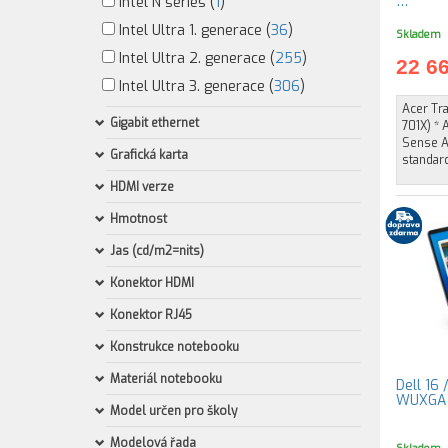
…
Intel N series (
1
)
Intel Ultra 1. generace (
36
)
Skladem
Intel Ultra 2. generace (
255
)
22 6
Intel Ultra 3. generace (
306
)
Acer Tr
Gigabit ethernet
701X) * 
Sense Ap
Grafická karta
standar
HDMI verze
Hmotnost
Jas (cd/m2=nits)
Konektor HDMI
Konektor RJ45
Konstrukce notebooku
Materiál notebooku
Dell 16 
WUXGA /
Model určen pro školy
Modelová řada