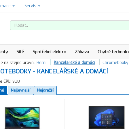
amace
Servis
enty
Sítě
Spotřební elektro
Zábava
Chytré technolo
e na stejné úrovni:
Herní
Kancelářské a domácí
Chromebooky
OTEBOOKY - KANCELÁŘSKÉ A DOMÁCÍ
e CPU:
900
né
Nejlevnější
Nejdražší