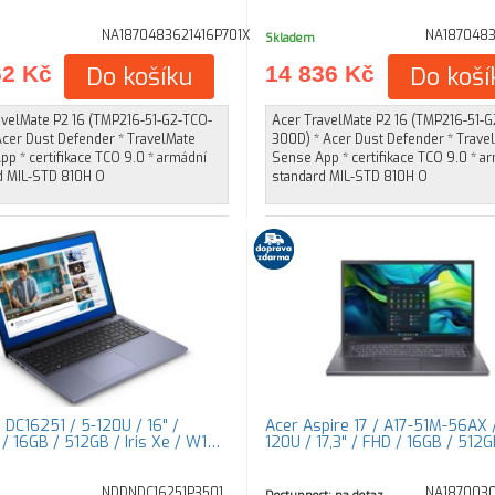
NA1870483621416P701X
NA1870483
Skladem
62 Kč
Do košíku
14 836 Kč
Do koší
avelMate P2 16 (TMP216-51-G2-TCO-
Acer TravelMate P2 16 (TMP216-51-
Acer Dust Defender * TravelMate
300D) * Acer Dust Defender * Trave
p * certifikace TCO 9.0 * armádní
Sense App * certifikace TCO 9.0 * a
d MIL-STD 810H O
standard MIL-STD 810H O
/ DC16251 / 5-120U / 16" /
Acer Aspire 17 / A17-51M-56AX 
 16GB / 512GB / Iris Xe / W1…
120U / 17,3" / FHD / 16GB / 512
NDDNDC16251P3501
NA187003