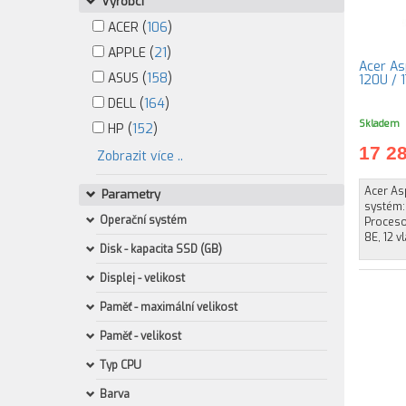
Výrobci
ACER (
106
)
APPLE (
21
)
Acer As
ASUS (
158
)
120U / 1
DELL (
164
)
Skladem
HP (
152
)
17 2
Zobrazit více ..
Acer Asp
Parametry
systém:
Operační systém
Procesor
8E, 12 v
Disk - kapacita SSD (GB)
Displej - velikost
Paměť - maximální velikost
Paměť - velikost
Typ CPU
Barva