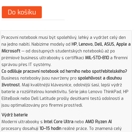
Do košíku
Pracovní notebook musí být spolehlivý, lehký a vydržet celý den
na jedno nabití. Nabízíme modely od
HP, Lenovo, Dell, ASUS, Apple a
Microsoft
— od dostupných studentských notebooků až po
prémiové business ultrabooky s certifikací
MIL-STD-810
a firemní
správou přes IT systémy.
Co odlišuje pracovní notebook od herního nebo spotřebitelského?
Business notebooky jsou navrženy pro
spolehlivost a dlouhou
životnost
. Mají kvalitnější klávesnice, odolnější šasi, lepší výdrž
baterie a rozšiřitelnou konektivitu. Série jako Lenovo ThinkPad, HP
EliteBook nebo Dell Latitude prošly desítkami testů odolnosti a
jsou optimalizovány pro firemní prostředí.
Výdrž baterie
Moderní ultrabooky s
Intel Core Ultra
nebo
AMD Ryzen AI
procesory dosahují
10–15 hodin
reálné práce. To znamená celý