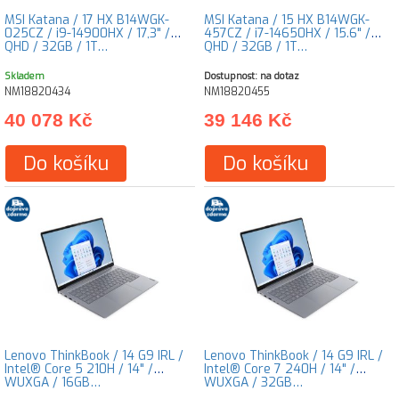
MSI Katana / 17 HX B14WGK-
MSI Katana / 15 HX B14WGK-
025CZ / i9-14900HX / 17,3" /
457CZ / i7-14650HX / 15.6" /
QHD / 32GB / 1T…
QHD / 32GB / 1T…
Skladem
Dostupnost: na dotaz
NM18820434
NM18820455
40 078 Kč
39 146 Kč
Do košíku
Do košíku
Lenovo ThinkBook / 14 G9 IRL /
Lenovo ThinkBook / 14 G9 IRL /
Intel® Core 5 210H / 14" /
Intel® Core 7 240H / 14" /
WUXGA / 16GB…
WUXGA / 32GB…