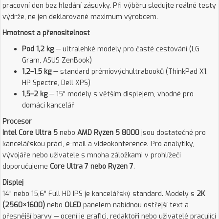
pracovní den bez hledání zásuvky. Při výběru sledujte reálné testy
výdrže, ne jen deklarované maximum výrobcem.
Hmotnost a přenositelnost
Pod 1,2 kg
— ultralehké modely pro časté cestování (LG
Gram, ASUS ZenBook)
1,2–1,5 kg
— standard prémiovýchultrabooků (ThinkPad X1,
HP Spectre, Dell XPS)
1,5–2 kg
— 15" modely s větším displejem, vhodné pro
domácí kancelář
Procesor
Intel Core Ultra 5
nebo
AMD Ryzen 5 8000
jsou dostatečné pro
kancelářskou práci, e-mail a videokonference. Pro analytiky,
vývojáře nebo uživatele s mnoha záložkami v prohlížeči
doporučujeme
Core Ultra 7 nebo Ryzen 7
.
Displej
14" nebo 15,6" Full HD IPS je kancelářský standard. Modely s
2K
(2560×1600)
nebo
OLED
panelem nabídnou ostřejší text a
přesnější barvy — ocení je grafici, redaktoři nebo uživatelé pracující