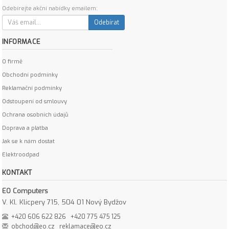
Odebírejte akční nabídky emailem:
Odebírat
INFORMACE
O firmě
Obchodní podmínky
Reklamační podmínky
Odstoupení od smlouvy
Ochrana osobních údajů
Doprava a platba
Jak se k nám dostat
Elektroodpad
KONTAKT
EO Computers
V. Kl. Klicpery 715, 504 01 Nový Bydžov
+420 606 622 826
+420 775 475 125
obchod@eo.cz
reklamace@eo.cz