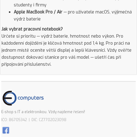
studenty i firmy
Apple MacBook Pro / Air
— pro uživatele macOS, výjimečná
výdrž baterie
Jak vybrat pracovní notebook?
Určete si prioritu — výdrž baterie, hmotnost nebo výkon. Pro
každodenní dojíždění je klíčová hmotnost pod 1,4 kg. Pro práci na
jednom místě oceníte větší displej a lepší klávesnici. Vždy ověřte
dostupnost dokovací stanice pro váš model — ušetří čas při
připojování příslušenství.
E-shop s IT a elektronikou. Vždy najdeme řešení!
IČO: 86705342 | DIČ: CZ7702023098