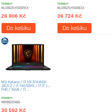
Skladem
Skladem
NLLNN21UY0089CK
NLLNN21UY008ECK
28 906 Kč
39 724 Kč
Do košíku
Do košíku
MSI Katana / 17 HX B14WGK-
282CZ / i7-14650HX / 17,3" /
FHD / 16GB / 1T…
Skladem
NM18820486
30 592 Kč