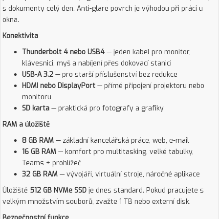
s dokumenty celý den. Anti-glare povrch je výhodou při práci u
okna.
Konektivita
Thunderbolt 4 nebo USB4
— jeden kabel pro monitor,
klávesnici, myš a nabíjení přes dokovací stanici
USB-A 3.2
— pro starší příslušenství bez redukce
HDMI nebo DisplayPort
— přímé připojení projektoru nebo
monitoru
SD karta
— praktická pro fotografy a grafiky
RAM a úložiště
8 GB RAM
— základní kancelářská práce, web, e-mail
16 GB RAM
— komfort pro multitasking, velké tabulky,
Teams + prohlížeč
32 GB RAM
— vývojáři, virtuální stroje, náročné aplikace
Úložiště
512 GB NVMe SSD
je dnes standard. Pokud pracujete s
velkým množstvím souborů, zvažte 1 TB nebo externí disk.
Bezpečnostní funkce