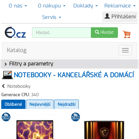
O nás
O nákupu
Doklady
Reklamace
Přihlášení
Servis
Hledat
Katalog
Filtry a parametry
NOTEBOOKY - KANCELÁŘSKÉ A DOMÁCÍ
Notebooky
Generace CPU:
340
Oblíbené
Nejlevnější
Nejdražší