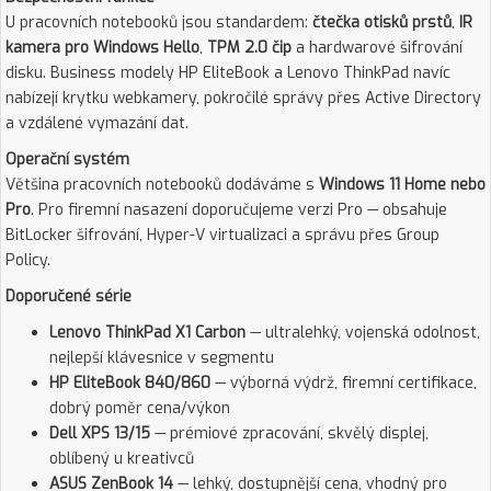
U pracovních notebooků jsou standardem:
čtečka otisků prstů
,
IR
kamera pro Windows Hello
,
TPM 2.0 čip
a hardwarové šifrování
disku. Business modely HP EliteBook a Lenovo ThinkPad navíc
nabízejí krytku webkamery, pokročilé správy přes Active Directory
a vzdálené vymazání dat.
Operační systém
Většina pracovních notebooků dodáváme s
Windows 11 Home nebo
Pro
. Pro firemní nasazení doporučujeme verzi Pro — obsahuje
BitLocker šifrování, Hyper-V virtualizaci a správu přes Group
Policy.
Doporučené série
Lenovo ThinkPad X1 Carbon
— ultralehký, vojenská odolnost,
nejlepší klávesnice v segmentu
HP EliteBook 840/860
— výborná výdrž, firemní certifikace,
dobrý poměr cena/výkon
Dell XPS 13/15
— prémiové zpracování, skvělý displej,
oblíbený u kreativců
ASUS ZenBook 14
— lehký, dostupnější cena, vhodný pro