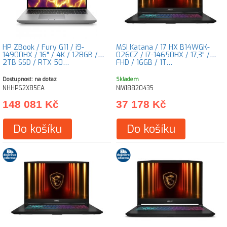
HP ZBook / Fury G11 / i9-
MSI Katana / 17 HX B14WGK-
14900HX / 16" / 4K / 128GB /
026CZ / i7-14650HX / 17,3" /
2TB SSD / RTX 50…
FHD / 16GB / 1T…
Dostupnost: na dotaz
Skladem
NHHP62X85EA
NM18820435
148 081 Kč
37 178 Kč
Do košíku
Do košíku