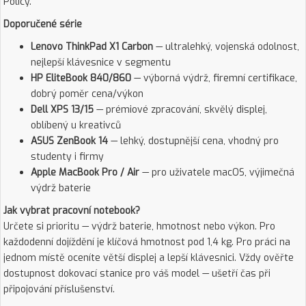
Policy.
Doporučené série
Lenovo ThinkPad X1 Carbon
— ultralehký, vojenská odolnost,
nejlepší klávesnice v segmentu
HP EliteBook 840/860
— výborná výdrž, firemní certifikace,
dobrý poměr cena/výkon
Dell XPS 13/15
— prémiové zpracování, skvělý displej,
oblíbený u kreativců
ASUS ZenBook 14
— lehký, dostupnější cena, vhodný pro
studenty i firmy
Apple MacBook Pro / Air
— pro uživatele macOS, výjimečná
výdrž baterie
Jak vybrat pracovní notebook?
Určete si prioritu — výdrž baterie, hmotnost nebo výkon. Pro
každodenní dojíždění je klíčová hmotnost pod 1,4 kg. Pro práci na
jednom místě oceníte větší displej a lepší klávesnici. Vždy ověřte
dostupnost dokovací stanice pro váš model — ušetří čas při
připojování příslušenství.