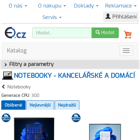
O nás
O nákupu
Doklady
Reklamace
Přihlášení
Servis
Hledat
Katalog
Filtry a parametry
NOTEBOOKY - KANCELÁŘSKÉ A DOMÁCÍ
Notebooky
Generace CPU:
300
Oblíbené
Nejlevnější
Nejdražší