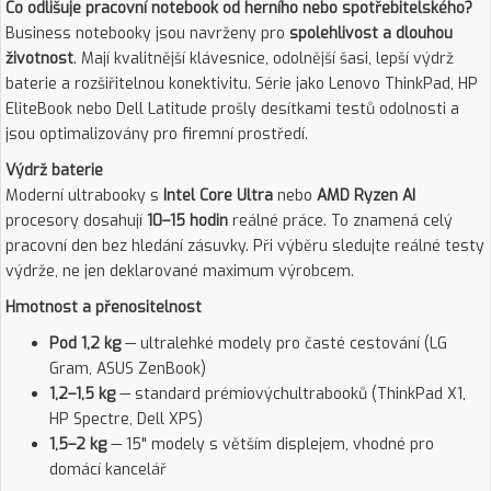
Co odlišuje pracovní notebook od herního nebo spotřebitelského?
Business notebooky jsou navrženy pro
spolehlivost a dlouhou
životnost
. Mají kvalitnější klávesnice, odolnější šasi, lepší výdrž
baterie a rozšiřitelnou konektivitu. Série jako Lenovo ThinkPad, HP
EliteBook nebo Dell Latitude prošly desítkami testů odolnosti a
jsou optimalizovány pro firemní prostředí.
Výdrž baterie
Moderní ultrabooky s
Intel Core Ultra
nebo
AMD Ryzen AI
procesory dosahují
10–15 hodin
reálné práce. To znamená celý
pracovní den bez hledání zásuvky. Při výběru sledujte reálné testy
výdrže, ne jen deklarované maximum výrobcem.
Hmotnost a přenositelnost
Pod 1,2 kg
— ultralehké modely pro časté cestování (LG
Gram, ASUS ZenBook)
1,2–1,5 kg
— standard prémiovýchultrabooků (ThinkPad X1,
HP Spectre, Dell XPS)
1,5–2 kg
— 15" modely s větším displejem, vhodné pro
domácí kancelář