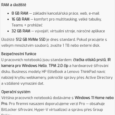
RAM a úložiště
8 GB RAM
— základní kancelářská práce, web, e-mail
16 GB RAM
— komfort pro multitasking, velké tabulky,
Teams + prohlížeč
32 GB RAM
— vývojáři, virtuální stroje, náročné aplikace
Úložiště
512 GB NVMe SSD
je dnes standard. Pokud pracujete s
velkým množstvím souborů, zvažte 1 TB nebo externí disk.
Bezpečnostní funkce
U pracovních notebooků jsou standardem:
čtečka otisků prstů
,
IR
kamera pro Windows Hello
,
TPM 2.0 čip
a hardwarové šifrování
disku. Business modely HP EliteBook a Lenovo ThinkPad navíc
nabízejí krytku webkamery, pokročilé správy přes Active Directory
a vzdálené vymazání dat.
Operační systém
Většina pracovních notebooků dodáváme s
Windows 11 Home nebo
Pro
. Pro firemní nasazení doporučujeme verzi Pro — obsahuje
BitLocker šifrování, Hyper-V virtualizaci a správu přes Group