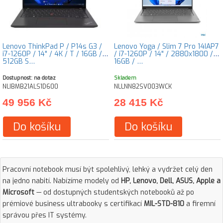
Lenovo ThinkPad P / P14s G3 /
Lenovo Yoga / Slim 7 Pro 14IAP7
i7-1260P / 14" / 4K / T / 16GB /
/ i7-1260P / 14" / 2880x1800 /
512GB S…
16GB / …
Dostupnost: na dotaz
Skladem
NLIBMB21ALS1D600
NLLNN82SV003WCK
49 956 Kč
28 415 Kč
Do košíku
Do košíku
Pracovní notebook musí být spolehlivý, lehký a vydržet celý den
na jedno nabití. Nabízíme modely od
HP, Lenovo, Dell, ASUS, Apple a
Microsoft
— od dostupných studentských notebooků až po
prémiové business ultrabooky s certifikací
MIL-STD-810
a firemní
správou přes IT systémy.