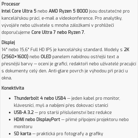
Procesor
Intel Core Ultra 5
nebo
AMD Ryzen 5 8000
jsou dostatečné pro
kancelářskou práci, e-mail a videokonference. Pro analytiky,
vývojáře nebo uživatele s mnoha záložkami v prohlížeči
doporučujeme
Core Ultra 7 nebo Ryzen 7
.
Displej
14" nebo 15,6" Full HD IPS je kancelářský standard. Modely s
2K
(2560×1600)
nebo
OLED
panelem nabídnou ostřejší text a
přesnější barvy — ocení je grafici, redaktoři nebo uživatelé pracující
s dokumenty celý den. Anti-glare povrch je výhodou při práci u
okna.
Konektivita
Thunderbolt 4 nebo USB4
— jeden kabel pro monitor,
klávesnici, myš a nabíjení přes dokovací stanici
USB-A 3.2
— pro starší příslušenství bez redukce
HDMI nebo DisplayPort
— přímé připojení projektoru nebo
monitoru
SD karta
— praktická pro fotografy a grafiky