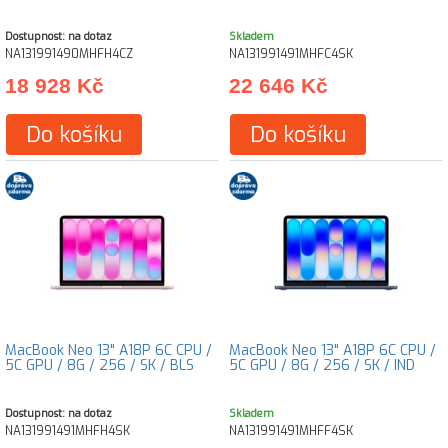
Dostupnost: na dotaz
Skladem
NA131991490MHFH4CZ
NA131991491MHFC4SK
18 928 Kč
22 646 Kč
Do košíku
Do košíku
MacBook Neo 13" A18P 6C CPU /
MacBook Neo 13" A18P 6C CPU /
5C GPU / 8G / 256 / SK / BLS
5C GPU / 8G / 256 / SK / IND
Dostupnost: na dotaz
Skladem
NA131991491MHFH4SK
NA131991491MHFF4SK