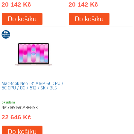
20 142 Kč
20 142 Kč
Do košíku
Do košíku
MacBook Neo 13" A18P 6C CPU /
5C GPU / 8G / 512 / SK / BLS
Skladem
NA131991491MHFJ4SK
22 646 Kč
Do košíku