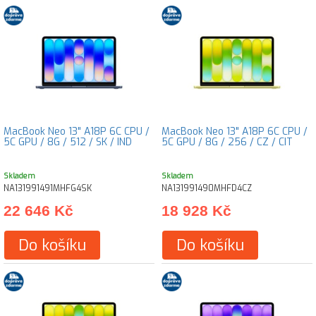
MacBook Neo 13" A18P 6C CPU /
MacBook Neo 13" A18P 6C CPU /
5C GPU / 8G / 512 / SK / IND
5C GPU / 8G / 256 / CZ / CIT
Skladem
Skladem
NA131991491MHFG4SK
NA131991490MHFD4CZ
22 646 Kč
18 928 Kč
Do košíku
Do košíku