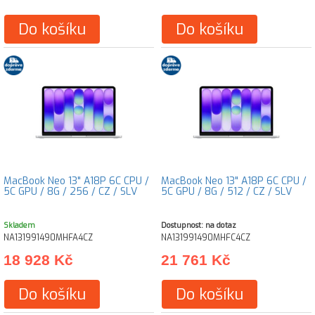
Do košíku
Do košíku
MacBook Neo 13" A18P 6C CPU /
MacBook Neo 13" A18P 6C CPU /
5C GPU / 8G / 256 / CZ / SLV
5C GPU / 8G / 512 / CZ / SLV
Skladem
Dostupnost: na dotaz
NA131991490MHFA4CZ
NA131991490MHFC4CZ
18 928 Kč
21 761 Kč
Do košíku
Do košíku