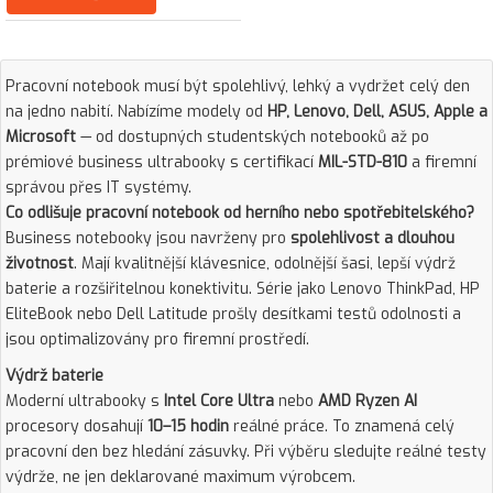
Pracovní notebook musí být spolehlivý, lehký a vydržet celý den
na jedno nabití. Nabízíme modely od
HP, Lenovo, Dell, ASUS, Apple a
Microsoft
— od dostupných studentských notebooků až po
prémiové business ultrabooky s certifikací
MIL-STD-810
a firemní
správou přes IT systémy.
Co odlišuje pracovní notebook od herního nebo spotřebitelského?
Business notebooky jsou navrženy pro
spolehlivost a dlouhou
životnost
. Mají kvalitnější klávesnice, odolnější šasi, lepší výdrž
baterie a rozšiřitelnou konektivitu. Série jako Lenovo ThinkPad, HP
EliteBook nebo Dell Latitude prošly desítkami testů odolnosti a
jsou optimalizovány pro firemní prostředí.
Výdrž baterie
Moderní ultrabooky s
Intel Core Ultra
nebo
AMD Ryzen AI
procesory dosahují
10–15 hodin
reálné práce. To znamená celý
pracovní den bez hledání zásuvky. Při výběru sledujte reálné testy
výdrže, ne jen deklarované maximum výrobcem.