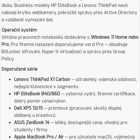
disku. Business modely HP EliteBook a Lenovo ThinkPad navíc
nabízejí krytku webkamery, pokročilé správy přes Active Directory
a vzdálené vymazání dat.
Operační systém
Většina pracovních notebooků dodáváme s
Windows 11 Home nebo
Pro
. Pro firemní nasazení doporučujeme verzi Pro — obsahuje
BitLocker šifrování, Hyper-V virtualizaci a správu přes Group
Policy.
Doporučené série
Lenovo ThinkPad X1 Carbon
— ultralehký, vojenská odolnost,
nejlepší klávesnice v segmentu
HP EliteBook 840/860
— výborná výdrž, firemní certifikace,
dobrý poměr cena/výkon
Dell XPS 13/15
— prémiové zpracování, skvělý displej,
oblíbený u kreativců
ASUS ZenBook 14
— lehký, dostupnější cena, vhodný pro
studenty i firmy
Apple MacBook Pro / Air
— pro uživatele macOS, výjimečná