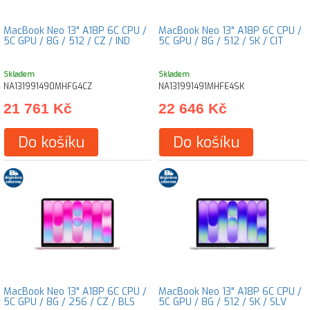
MacBook Neo 13" A18P 6C CPU /
MacBook Neo 13" A18P 6C CPU /
5C GPU / 8G / 512 / CZ / IND
5C GPU / 8G / 512 / SK / CIT
Skladem
Skladem
NA131991490MHFG4CZ
NA131991491MHFE4SK
21 761 Kč
22 646 Kč
Do košíku
Do košíku
MacBook Neo 13" A18P 6C CPU /
MacBook Neo 13" A18P 6C CPU /
5C GPU / 8G / 256 / CZ / BLS
5C GPU / 8G / 512 / SK / SLV