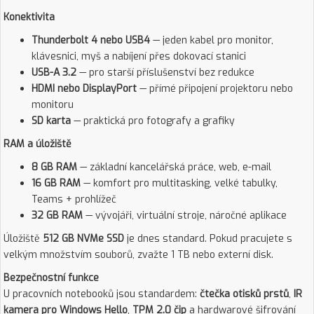
Konektivita
Thunderbolt 4 nebo USB4
— jeden kabel pro monitor,
klávesnici, myš a nabíjení přes dokovací stanici
USB-A 3.2
— pro starší příslušenství bez redukce
HDMI nebo DisplayPort
— přímé připojení projektoru nebo
monitoru
SD karta
— praktická pro fotografy a grafiky
RAM a úložiště
8 GB RAM
— základní kancelářská práce, web, e-mail
16 GB RAM
— komfort pro multitasking, velké tabulky,
Teams + prohlížeč
32 GB RAM
— vývojáři, virtuální stroje, náročné aplikace
Úložiště
512 GB NVMe SSD
je dnes standard. Pokud pracujete s
velkým množstvím souborů, zvažte 1 TB nebo externí disk.
Bezpečnostní funkce
U pracovních notebooků jsou standardem:
čtečka otisků prstů
,
IR
kamera pro Windows Hello
,
TPM 2.0 čip
a hardwarové šifrování