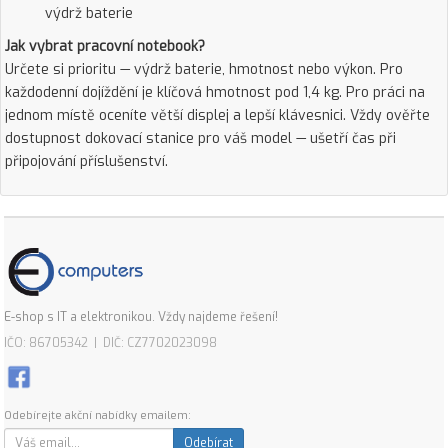
výdrž baterie
Jak vybrat pracovní notebook?
Určete si prioritu — výdrž baterie, hmotnost nebo výkon. Pro
každodenní dojíždění je klíčová hmotnost pod 1,4 kg. Pro práci na
jednom místě oceníte větší displej a lepší klávesnici. Vždy ověřte
dostupnost dokovací stanice pro váš model — ušetří čas při
připojování příslušenství.
E-shop s IT a elektronikou. Vždy najdeme řešení!
IČO: 86705342 | DIČ: CZ7702023098
Odebírejte akční nabídky emailem:
Odebírat