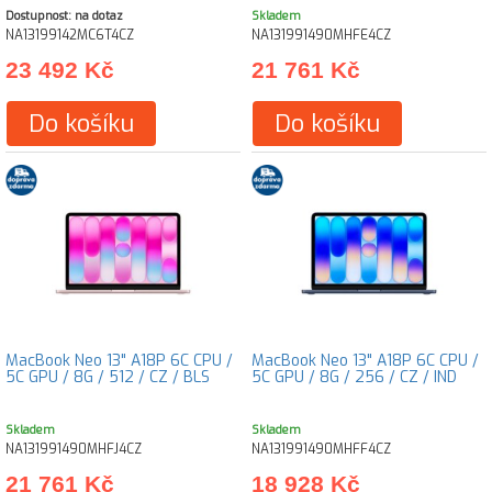
Dostupnost: na dotaz
Skladem
NA13199142MC6T4CZ
NA131991490MHFE4CZ
23 492 Kč
21 761 Kč
Do košíku
Do košíku
MacBook Neo 13" A18P 6C CPU /
MacBook Neo 13" A18P 6C CPU /
5C GPU / 8G / 512 / CZ / BLS
5C GPU / 8G / 256 / CZ / IND
Skladem
Skladem
NA131991490MHFJ4CZ
NA131991490MHFF4CZ
21 761 Kč
18 928 Kč