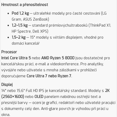
Hmotnost a přenositelnost
Pod 1,2 kg
— ultralehké modely pro časté cestování (LG
Gram, ASUS ZenBook)
1,2–1,5 kg
— standard prémiovýchultrabooků (ThinkPad X1,
HP Spectre, Dell XPS)
1,5–2 kg
— 15" modely s větším displejem, vhodné pro
domácí kancelář
Procesor
Intel Core Ultra 5
nebo
AMD Ryzen 5 8000
jsou dostatečné pro
kancelářskou práci, e-mail a videokonference. Pro analytiky,
vývojáře nebo uživatele s mnoha záložkami v prohlížeči
doporučujeme
Core Ultra 7 nebo Ryzen 7
.
Displej
14" nebo 15,6" Full HD IPS je kancelářský standard. Modely s
2K
(2560×1600)
nebo
OLED
panelem nabídnou ostřejší text a
přesnější barvy — ocení je grafici, redaktoři nebo uživatelé pracující
s dokumenty celý den. Anti-glare povrch je výhodou při práci u
okna.