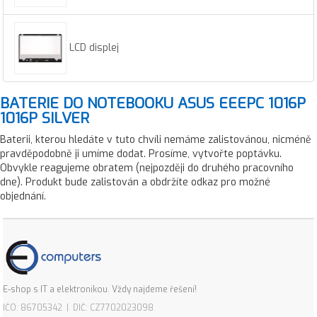
LCD displej
BATERIE DO NOTEBOOKU ASUS EEEPC 1016P
1016P SILVER
Baterii, kterou hledáte v tuto chvíli nemáme zalistovánou, nicméně
pravděpodobně ji umíme dodat. Prosíme, vytvořte poptávku.
Obvykle reagujeme obratem (nejpozději do druhého pracovního
dne). Produkt bude zalistován a obdržíte odkaz pro možné
objednání.
E-shop s IT a elektronikou. Vždy najdeme řešení!
IČO: 86705342 | DIČ: CZ7702023098