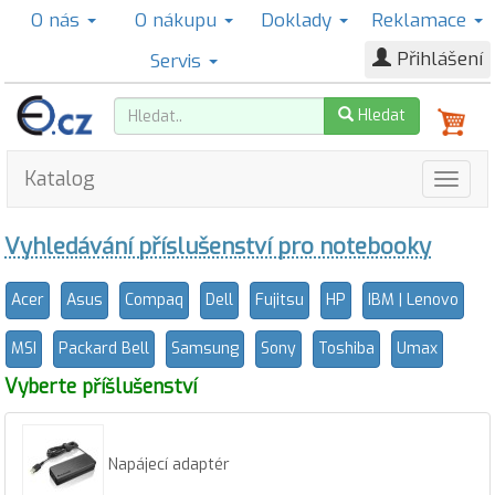
O nás
O nákupu
Doklady
Reklamace
Přihlášení
Servis
Hledat
Katalog
Vyhledávání příslušenství pro notebooky
Acer
Asus
Compaq
Dell
Fujitsu
HP
IBM | Lenovo
MSI
Packard Bell
Samsung
Sony
Toshiba
Umax
Vyberte příšlušenství
Napájecí adaptér