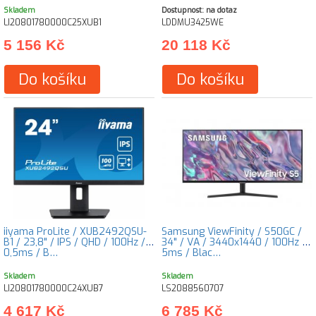
Skladem
Dostupnost: na dotaz
LI20801780000C25XUB1
LDDMU3425WE
5 156 Kč
20 118 Kč
Do košíku
Do košíku
iiyama ProLite / XUB2492QSU-
Samsung ViewFinity / S50GC /
B1 / 23,8" / IPS / QHD / 100Hz /
34" / VA / 3440x1440 / 100Hz /
0,5ms / B…
5ms / Blac…
Skladem
Skladem
LI20801780000C24XUB7
LS2088560707
4 617 Kč
6 785 Kč