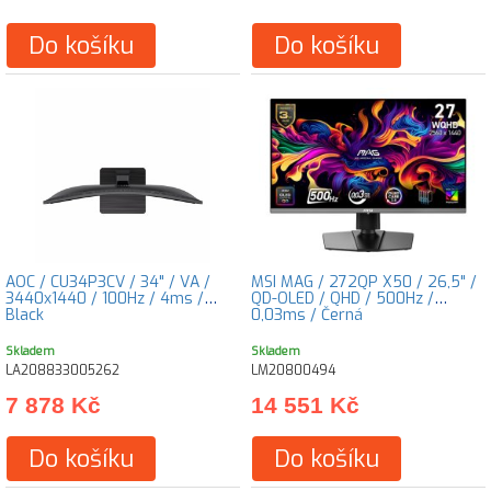
Do košíku
Do košíku
AOC / CU34P3CV / 34" / VA /
MSI MAG / 272QP X50 / 26,5" /
3440x1440 / 100Hz / 4ms /
QD-OLED / QHD / 500Hz /
Black
0,03ms / Černá
Skladem
Skladem
LA208833005262
LM20800494
7 878 Kč
14 551 Kč
Do košíku
Do košíku