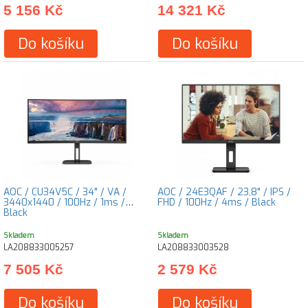
5 156 Kč
14 321 Kč
Do košíku
Do košíku
AOC / CU34V5C / 34" / VA /
AOC / 24E3QAF / 23,8" / IPS /
3440x1440 / 100Hz / 1ms /
FHD / 100Hz / 4ms / Black
Black
Skladem
Skladem
LA208833005257
LA208833003528
7 505 Kč
2 579 Kč
Do košíku
Do košíku