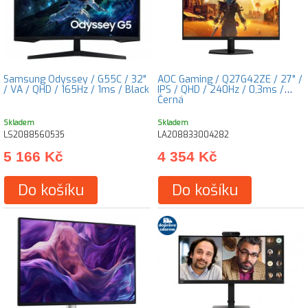
Samsung Odyssey / G55C / 32"
AOC Gaming / Q27G42ZE / 27" /
/ VA / QHD / 165Hz / 1ms / Black
IPS / QHD / 240Hz / 0,3ms /
Černá
Skladem
Skladem
LS2088560535
LA208833004282
5 166 Kč
4 354 Kč
Do košíku
Do košíku