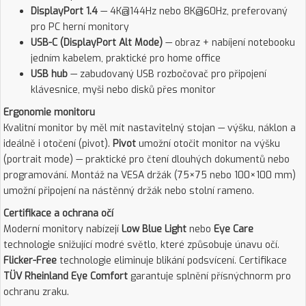
DisplayPort 1.4
— 4K@144Hz nebo 8K@60Hz, preferovaný
pro PC herní monitory
USB-C (DisplayPort Alt Mode)
— obraz + nabíjení notebooku
jedním kabelem, praktické pro home office
USB hub
— zabudovaný USB rozbočovač pro připojení
klávesnice, myši nebo disků přes monitor
Ergonomie monitoru
Kvalitní monitor by měl mít nastavitelný stojan — výšku, náklon a
ideálně i otočení (pivot).
Pivot
umožní otočit monitor na výšku
(portrait mode) — praktické pro čtení dlouhých dokumentů nebo
programování. Montáž na VESA držák (75×75 nebo 100×100 mm)
umožní připojení na nástěnný držák nebo stolní rameno.
Certifikace a ochrana očí
Moderní monitory nabízejí
Low Blue Light
nebo
Eye Care
technologie snižující modré světlo, které způsobuje únavu očí.
Flicker-Free
technologie eliminuje blikání podsvícení. Certifikace
TÜV Rheinland Eye Comfort
garantuje splnění přísnýchnorm pro
ochranu zraku.