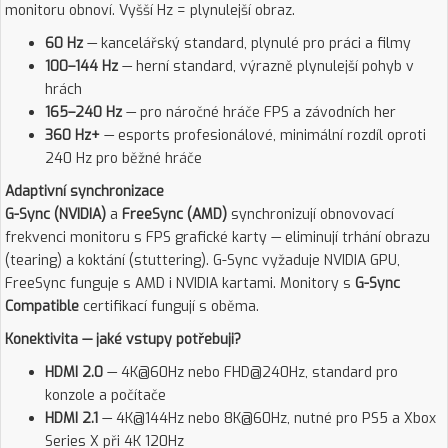
monitoru obnoví. Vyšší Hz = plynulejší obraz.
60 Hz
— kancelářský standard, plynulé pro práci a filmy
100–144 Hz
— herní standard, výrazně plynulejší pohyb v
hrách
165–240 Hz
— pro náročné hráče FPS a závodních her
360 Hz+
— esports profesionálové, minimální rozdíl oproti
240 Hz pro běžné hráče
Adaptivní synchronizace
G-Sync (NVIDIA)
a
FreeSync (AMD)
synchronizují obnovovací
frekvenci monitoru s FPS grafické karty — eliminují trhání obrazu
(tearing) a koktání (stuttering). G-Sync vyžaduje NVIDIA GPU,
FreeSync funguje s AMD i NVIDIA kartami. Monitory s
G-Sync
Compatible
certifikací fungují s oběma.
Konektivita — jaké vstupy potřebuji?
HDMI 2.0
— 4K@60Hz nebo FHD@240Hz, standard pro
konzole a počítače
HDMI 2.1
— 4K@144Hz nebo 8K@60Hz, nutné pro PS5 a Xbox
Series X při 4K 120Hz