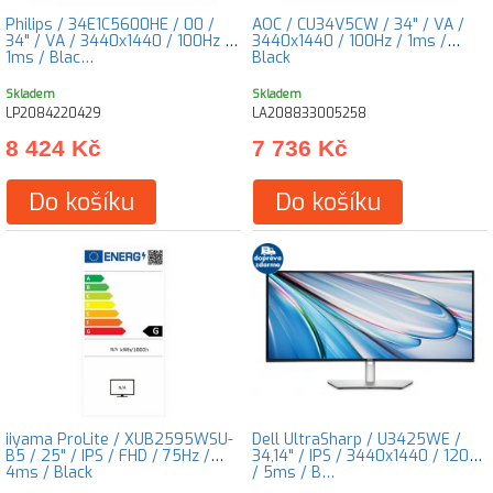
Philips / 34E1C5600HE / 00 /
AOC / CU34V5CW / 34" / VA /
34" / VA / 3440x1440 / 100Hz /
3440x1440 / 100Hz / 1ms /
1ms / Blac…
Black
Skladem
Skladem
LP2084220429
LA208833005258
8 424 Kč
7 736 Kč
Do košíku
Do košíku
iiyama ProLite / XUB2595WSU-
Dell UltraSharp / U3425WE /
B5 / 25" / IPS / FHD / 75Hz /
34,14" / IPS / 3440x1440 / 120Hz
4ms / Black
/ 5ms / B…