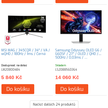
MSI MAG / 345CQR / 34" / VA /
Samsung Odyssey OLED G6 /
wQHD / 180Hz / 1ms / Černá
G60SF / 27" / OLED / QHD /
500Hz / 0,03ms / …
Dostupnost: na dotaz
Skladem
LM20800484
LS2088560364
5 840 Kč
14 060 Kč
Do košíku
Do košíku
Načíst dalších
24
produktů