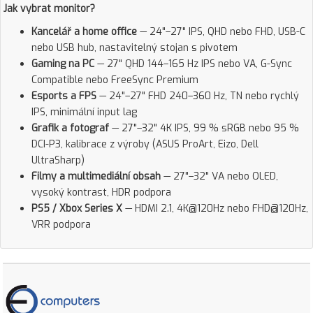
Jak vybrat monitor?
Kancelář a home office
— 24"–27" IPS, QHD nebo FHD, USB-C
nebo USB hub, nastavitelný stojan s pivotem
Gaming na PC
— 27" QHD 144–165 Hz IPS nebo VA, G-Sync
Compatible nebo FreeSync Premium
Esports a FPS
— 24"–27" FHD 240–360 Hz, TN nebo rychlý
IPS, minimální input lag
Grafik a fotograf
— 27"–32" 4K IPS, 99 % sRGB nebo 95 %
DCI-P3, kalibrace z výroby (ASUS ProArt, Eizo, Dell
UltraSharp)
Filmy a multimediální obsah
— 27"–32" VA nebo OLED,
vysoký kontrast, HDR podpora
PS5 / Xbox Series X
— HDMI 2.1, 4K@120Hz nebo FHD@120Hz,
VRR podpora