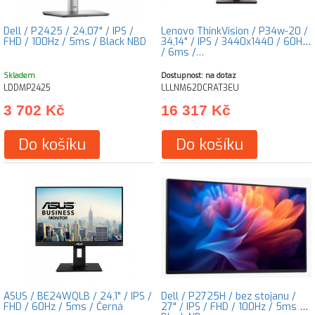
Dell / P2425 / 24,07" / IPS /
Lenovo ThinkVision / P34w-20 /
FHD / 100Hz / 5ms / Black NBD
34,14" / IPS / 3440x1440 / 60Hz
/ 6ms /…
Skladem
Dostupnost: na dotaz
LDDMP2425
LLLNM62DCRAT3EU
3 702 Kč
16 317 Kč
Do košíku
Do košíku
ASUS / BE24WQLB / 24,1" / IPS /
Dell / P2725H / bez stojanu /
FHD / 60Hz / 5ms / Černá
27" / IPS / FHD / 100Hz / 5ms /