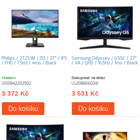
Philips / 272S1M / 00 / 27" / IPS
Samsung Odyssey / G55C / 27"
/ FHD / 75Hz / 4ms / Black
/ VA / QHD / 165Hz / 1ms / Black
Skladem
Dostupnost: na dotaz
LP20842202902
LS2088560341
3 372 Kč
3 531 Kč
Do košíku
Do košíku