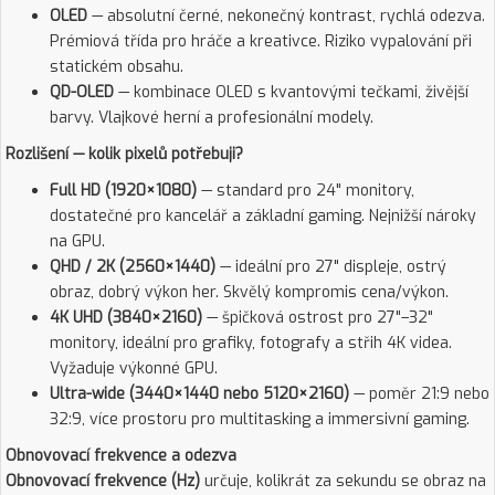
OLED
— absolutní černé, nekonečný kontrast, rychlá odezva.
Prémiová třída pro hráče a kreativce. Riziko vypalování při
statickém obsahu.
QD-OLED
— kombinace OLED s kvantovými tečkami, živější
barvy. Vlajkové herní a profesionální modely.
Rozlišení — kolik pixelů potřebuji?
Full HD (1920×1080)
— standard pro 24" monitory,
dostatečné pro kancelář a základní gaming. Nejnižší nároky
na GPU.
QHD / 2K (2560×1440)
— ideální pro 27" displeje, ostrý
obraz, dobrý výkon her. Skvělý kompromis cena/výkon.
4K UHD (3840×2160)
— špičková ostrost pro 27"–32"
monitory, ideální pro grafiky, fotografy a střih 4K videa.
Vyžaduje výkonné GPU.
Ultra-wide (3440×1440 nebo 5120×2160)
— poměr 21:9 nebo
32:9, více prostoru pro multitasking a immersivní gaming.
Obnovovací frekvence a odezva
Obnovovací frekvence (Hz)
určuje, kolikrát za sekundu se obraz na