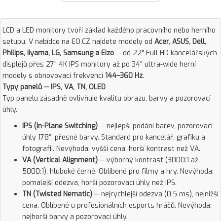
LCD a LED monitory tvoří základ každého pracovního nebo herního
setupu. V nabídce na EO.CZ najdete modely od
Acer, ASUS, Dell,
Philips, iiyama, LG, Samsung a Eizo
— od 22" Full HD kancelářských
displejů přes 27" 4K IPS monitory až po 34" ultra-wide herní
modely s obnovovací frekvencí
144–360 Hz
.
Typy panelů — IPS, VA, TN, OLED
Typ panelu zásadně ovlivňuje kvalitu obrazu, barvy a pozorovací
úhly.
IPS (In-Plane Switching)
— nejlepší podání barev, pozorovací
úhly 178°, přesné barvy. Standard pro kancelář, grafiku a
fotografii. Nevýhoda: vyšší cena, horší kontrast než VA.
VA (Vertical Alignment)
— výborný kontrast (3000:1 až
5000:1), hluboké černé. Oblíbené pro filmy a hry. Nevýhoda:
pomalejší odezva, horší pozorovací úhly než IPS.
TN (Twisted Nematic)
— nejrychlejší odezva (0,5 ms), nejnižší
cena. Oblíbené u profesionálních esports hráčů. Nevýhoda:
nejhorší barvy a pozorovací úhly.