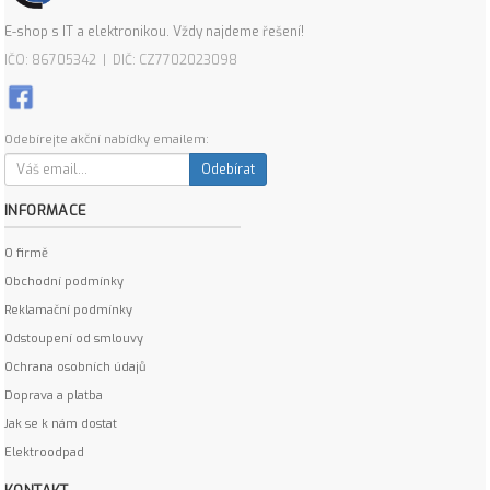
E-shop s IT a elektronikou. Vždy najdeme řešení!
IČO: 86705342 | DIČ: CZ7702023098
Odebírejte akční nabídky emailem:
Odebírat
INFORMACE
O firmě
Obchodní podmínky
Reklamační podmínky
Odstoupení od smlouvy
Ochrana osobních údajů
Doprava a platba
Jak se k nám dostat
Elektroodpad