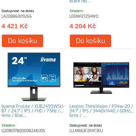
Black NB…
Dostupnost: na dotaz
Skladem
LA20886009266
LDDMP2725HWO
4 421 Kč
4 204 Kč
Do košíku
Do košíku
iiyama ProLite / XUB2495WSU-
Lenovo ThinkVision / P34w-20 /
B7 / 24,1" / IPS / FHD / 75Hz /
34,1" / IPS / 3440x1440 / 60Hz /
4ms / Blac…
6ms / …
Skladem
Dostupnost: na dotaz
LI20801780000B24XU05
LLLNM63F2RAT3EU