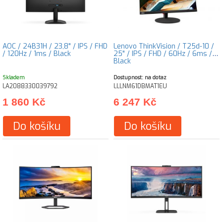
AOC / 24B31H / 23,8" / IPS / FHD
Lenovo ThinkVision / T25d-10 /
/ 120Hz / 1ms / Black
25" / IPS / FHD / 60Hz / 6ms /
Black
Skladem
Dostupnost: na dotaz
LA2088330039792
LLLNM61DBMAT1EU
1 860 Kč
6 247 Kč
Do košíku
Do košíku