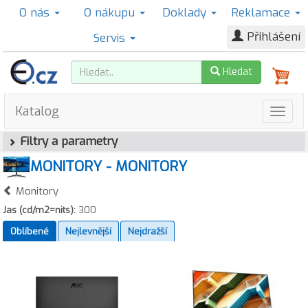
O nás
O nákupu
Doklady
Reklamace
Přihlášení
Servis
Hledat
Katalog
Filtry a parametry
MONITORY - MONITORY
Monitory
Jas (cd/m2=nits):
300
Oblíbené
Nejlevnější
Nejdražší