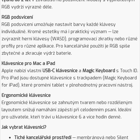
RGB vydrží výrazně déle.
RGB podsvícení
RGB podsvícení umožňuje nastavit barvy každé klávesy
individuálně. Kromě estetiky má i praktický význam — lze
zvýraznit herní klávesy (WASD), programovací zkratky nebo různé
profily pro různé aplikace. Pro kancelářské použití je RGB spíše
zbytečné a zkracuje výdrž baterie.
Klávesnice pro Mac a iPad
Apple nabízí vlastní
USB-C klávesnice
a
Magic Keyboard
s Touch ID.
Pro iPad jsou dostupné klávesnice s trackpadem (Magic Keyboard
for iPad), které promění tablet v plnohodnotný pracovní nástroj.
Ergonomické klávesnice
Ergonomické klávesnice se zahnutým tvarem nebo rozděleným
layoutem snižují namáhání zápěstí při celodenním psaní. Ideální
pro uživatele, kteří tráví u klávesnice 6 a více hodin denně.
Jak vybrat klávesnici?
Tiché kancelářské prostředí
— membránová nebo Silent