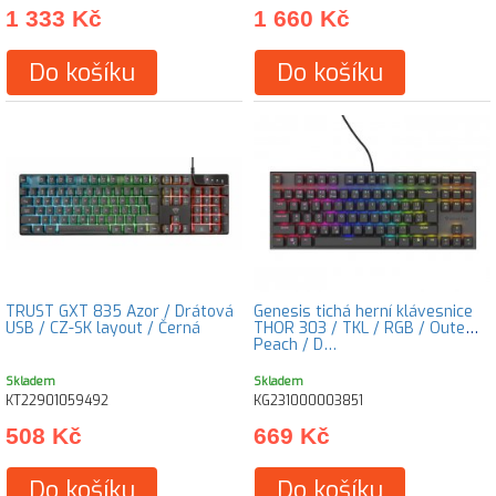
1 333 Kč
1 660 Kč
Do košíku
Do košíku
TRUST GXT 835 Azor / Drátová
Genesis tichá herní klávesnice
USB / CZ-SK layout / Černá
THOR 303 / TKL / RGB / Outemu
Peach / D…
Skladem
Skladem
KT22901059492
KG231000003851
508 Kč
669 Kč
Do košíku
Do košíku