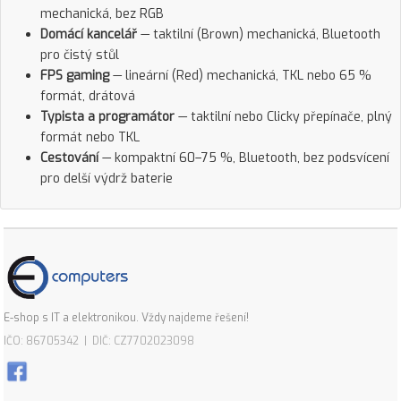
mechanická, bez RGB
Domácí kancelář
— taktilní (Brown) mechanická, Bluetooth
pro čistý stůl
FPS gaming
— lineární (Red) mechanická, TKL nebo 65 %
formát, drátová
Typista a programátor
— taktilní nebo Clicky přepínače, plný
formát nebo TKL
Cestování
— kompaktní 60–75 %, Bluetooth, bez podsvícení
pro delší výdrž baterie
E-shop s IT a elektronikou. Vždy najdeme řešení!
IČO: 86705342 | DIČ: CZ7702023098