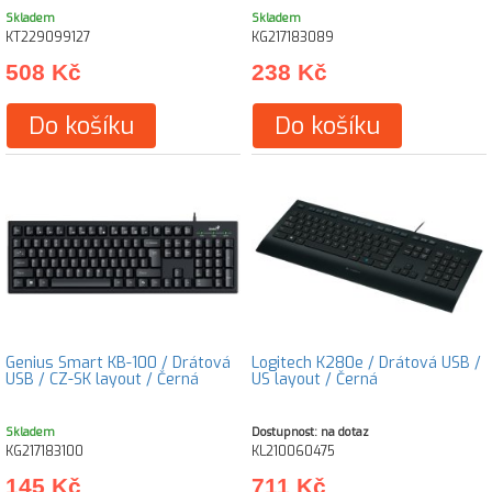
Skladem
Skladem
KT229099127
KG217183089
508 Kč
238 Kč
Do košíku
Do košíku
Genius Smart KB-100 / Drátová
Logitech K280e / Drátová USB /
USB / CZ-SK layout / Černá
US layout / Černá
Skladem
Dostupnost: na dotaz
KG217183100
KL210060475
145 Kč
711 Kč