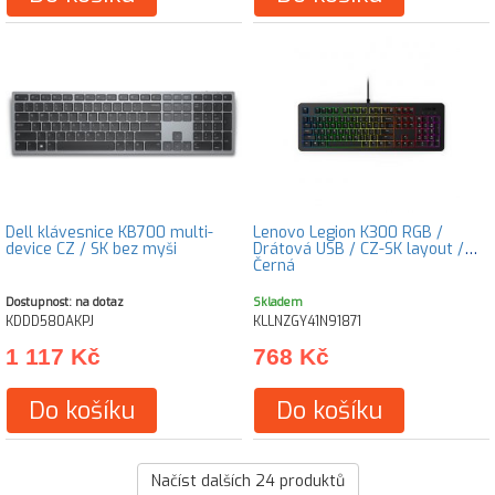
Dell klávesnice KB700 multi-
Lenovo Legion K300 RGB /
device CZ / SK bez myši
Drátová USB / CZ-SK layout /
Černá
Dostupnost: na dotaz
Skladem
KDDD580AKPJ
KLLNZGY41N91871
1 117 Kč
768 Kč
Do košíku
Do košíku
Načíst dalších
24
produktů