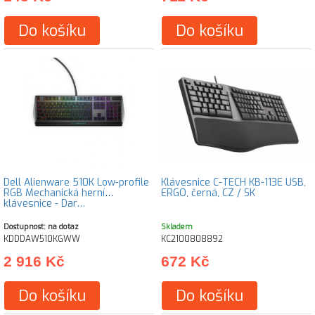
Do košíku
Do košíku
Dell Alienware 510K Low-profile
Klávesnice C-TECH KB-113E USB,
RGB Mechanická herní
ERGO, černá, CZ / SK
klávesnice - Dar…
Dostupnost: na dotaz
Skladem
KDDDAW510KGWW
KC2100808892
2 916 Kč
672 Kč
Do košíku
Do košíku