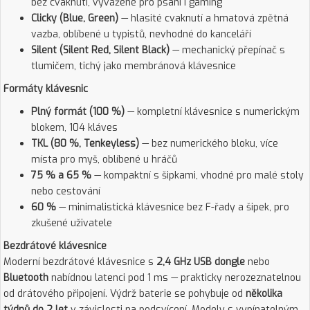
bez cvaknutí, vyvážené pro psaní i gaming
Clicky (Blue, Green)
— hlasité cvaknutí a hmatová zpětná
vazba, oblíbené u typistů, nevhodné do kanceláří
Silent (Silent Red, Silent Black)
— mechanický přepínač s
tlumičem, tichý jako membránová klávesnice
Formáty klávesnic
Plný formát (100 %)
— kompletní klávesnice s numerickým
blokem, 104 kláves
TKL (80 %, Tenkeyless)
— bez numerického bloku, více
místa pro myš, oblíbené u hráčů
75 % a 65 %
— kompaktní s šipkami, vhodné pro malé stoly
nebo cestování
60 %
— minimalistická klávesnice bez F-řady a šipek, pro
zkušené uživatele
Bezdrátové klávesnice
Moderní bezdrátové klávesnice s
2,4 GHz USB dongle
nebo
Bluetooth
nabídnou latenci pod 1 ms — prakticky nerozeznatelnou
od drátového připojení. Výdrž baterie se pohybuje od
několika
týdnů do 2 let
v závislosti na podsvícení. Modely s vypínatelným