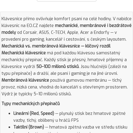
Klávesnice přímo ovlivňuje komfort psaní na celé hodiny. V nabídce
klávesnic na EO.CZ najdete
mechanické, membránové i bezdrátové
modely
od Corsair, ASUS, C-TECH, Apple, Acer a Endorfy — v
provedení pro gaming, kancelář i cestování, s českým layoutem.
Mechanická vs. membránová klávesnice — klíčový rozdíl
Mechanická klávesnice
má pod každou klávesou samostatný
mechanický přepínač. Každý stisk je přesný, hmatově příjemný a
klávesnice vydrží
50–100 milionů stisků
. Jsou hlučnější (záleží na
typu přepínače) a dražší, ale psaní i gaming je na jiné úrovni.
Membránová klávesnice
používá gumovou membránu — tichý
provoz, nízká cena, vhodná do kanceláří s otevřeným prostorem.
Výdrž je typicky 5–10 milionů stisků.
Typy mechanických přepínačů
Lineární (Red, Speed)
— plynulý stisk bez hmatové zpětné
vazby, tichý, oblíbený u hráčů FPS
Taktilní (Brown)
— hmatová zpětná vazba ve středu stisku