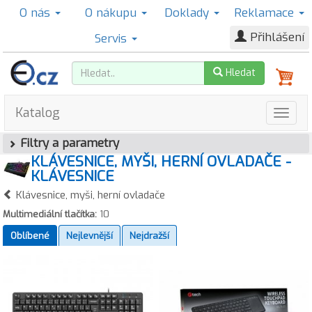
O nás
O nákupu
Doklady
Reklamace
Přihlášení
Servis
Hledat
Katalog
Filtry a parametry
KLÁVESNICE, MYŠI, HERNÍ OVLADAČE -
KLÁVESNICE
Klávesnice, myši, herní ovladače
Multimediální tlačítka:
10
Oblíbené
Nejlevnější
Nejdražší