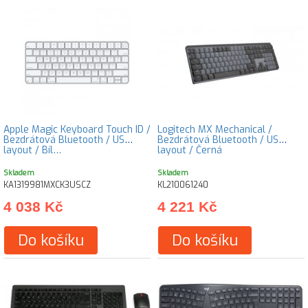
Apple Magic Keyboard Touch ID /
Logitech MX Mechanical /
Bezdrátová Bluetooth / US
Bezdrátová Bluetooth / US
layout / Bíl…
layout / Černá
Skladem
Skladem
KA1319981MXCK3USCZ
KL210061240
4 038 Kč
4 221 Kč
Do košíku
Do košíku