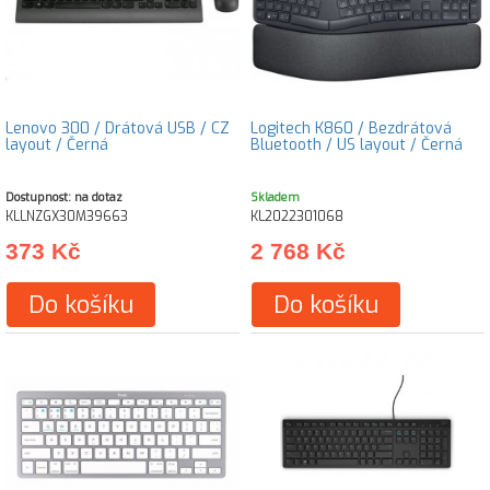
Lenovo 300 / Drátová USB / CZ
Logitech K860 / Bezdrátová
layout / Černá
Bluetooth / US layout / Černá
Dostupnost: na dotaz
Skladem
KLLNZGX30M39663
KL2022301068
373 Kč
2 768 Kč
Do košíku
Do košíku