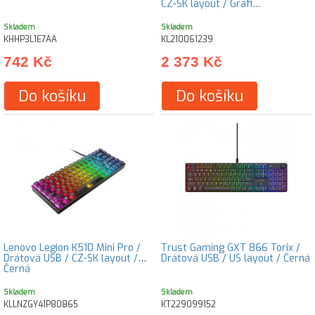
CZ-SK layout / Grafi…
Skladem
Skladem
KHHP3L1E7AA
KL210061239
742 Kč
2 373 Kč
Do košíku
Do košíku
Lenovo Legion K510 Mini Pro /
Trust Gaming GXT 866 Torix /
Drátová USB / CZ-SK layout /
Drátová USB / US layout / Černá
Černá
Skladem
Skladem
KLLNZGY41P80865
KT229099152