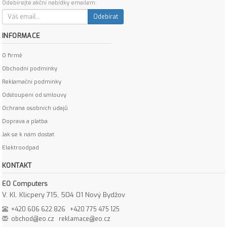
Odebírejte akční nabídky emailem:
Odebírat
INFORMACE
O firmě
Obchodní podmínky
Reklamační podmínky
Odstoupení od smlouvy
Ochrana osobních údajů
Doprava a platba
Jak se k nám dostat
Elektroodpad
KONTAKT
EO Computers
V. Kl. Klicpery 715, 504 01 Nový Bydžov
+420 606 622 826
+420 775 475 125
obchod@eo.cz
reklamace@eo.cz