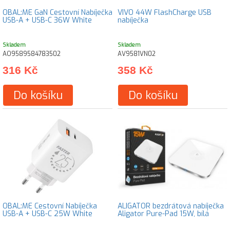
OBAL:ME GaN Cestovní Nabíječka
VIVO 44W FlashCharge USB
USB-A + USB-C 36W White
nabíječka
Skladem
Skladem
AO9589584783502
AV9581VN02
316 Kč
358 Kč
Do košíku
Do košíku
OBAL:ME Cestovní Nabíječka
ALIGATOR bezdrátová nabíječka
USB-A + USB-C 25W White
Aligator Pure-Pad 15W, bílá