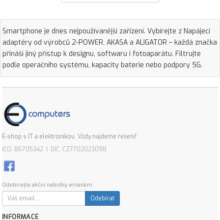
Smartphone je dnes nejpoužívanější zařízení. Vybírejte z Napájecí
adaptéry od výrobců 2-POWER, AKASA a ALIGATOR – každá značka
přináší jiný přístup k designu, softwaru i fotoaparátu. Filtrujte
podle operačního systému, kapacity baterie nebo podpory 5G.
E-shop s IT a elektronikou. Vždy najdeme řešení!
IČO: 86705342 | DIČ: CZ7702023098
Odebírejte akční nabídky emailem:
Odebírat
INFORMACE