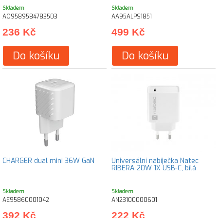
Skladem
Skladem
AO9589584783503
AA95ALPS1851
236 Kč
499 Kč
Do košíku
Do košíku
CHARGER dual mini 36W GaN
Universální nabíječka Natec
RIBERA 20W 1X USB-C, bílá
Skladem
Skladem
AE95860001042
AN23100000601
392 Kč
222 Kč