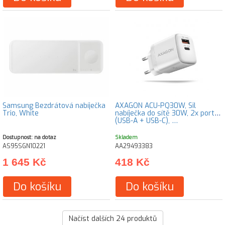
Samsung Bezdrátová nabíječka
AXAGON ACU-PQ30W, Sil
Trio, White
nabíječka do sítě 30W, 2x port
(USB-A + USB-C), …
Dostupnost: na dotaz
Skladem
AS95SGN10221
AA29493383
1 645 Kč
418 Kč
Do košíku
Do košíku
Načíst dalších
24
produktů