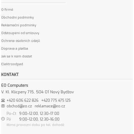
O firmě
Obchodní podmínky
Reklamační podmínky
Odstoupení od smlouvy
Ochrana osobních údajů
Doprava a platba
Jak se k nám dostat
Elektroodpad
KONTAKT
EO Computers
V. Kl. Klicpery 715, 504 01 Nový Bydžov
+420 606 622 826
+420 775 475 125
obchod@eo.cz
reklamace@eo.cz
Po–Čt
9:00–12:00, 12:30–17:00
Pá
9:00–12:00, 12:30–16:00
Mimo provozní dobu po tel. dohodě