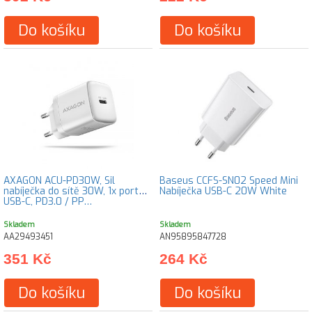
Do košíku
Do košíku
AXAGON ACU-PD30W, Sil
Baseus CCFS-SN02 Speed Mini
nabíječka do sítě 30W, 1x port
Nabíječka USB-C 20W White
USB-C, PD3.0 / PP…
Skladem
Skladem
AA29493451
AN95895847728
351 Kč
264 Kč
Do košíku
Do košíku