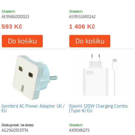
Skladem
Skladem
AE9586000023
AS95SGN10242
593 Kč
1 406 Kč
Do košíku
Do košíku
Gembird AC Power Adapter UK /
Xiaomi 120W Charging Combo
EU
(Type-A) EU
Dostupnost: na dotaz
Skladem
AG29601031774
AX95XIN273