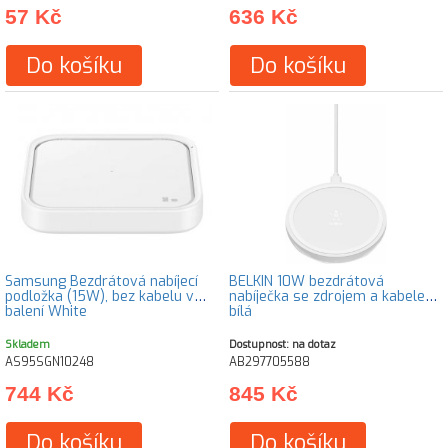
57 Kč
636 Kč
Do košíku
Do košíku
Samsung Bezdrátová nabíjecí
BELKIN 10W bezdrátová
podložka (15W), bez kabelu v
nabíječka se zdrojem a kabelem,
balení White
bílá
Skladem
Dostupnost: na dotaz
AS95SGN10248
AB297705588
744 Kč
845 Kč
Do košíku
Do košíku