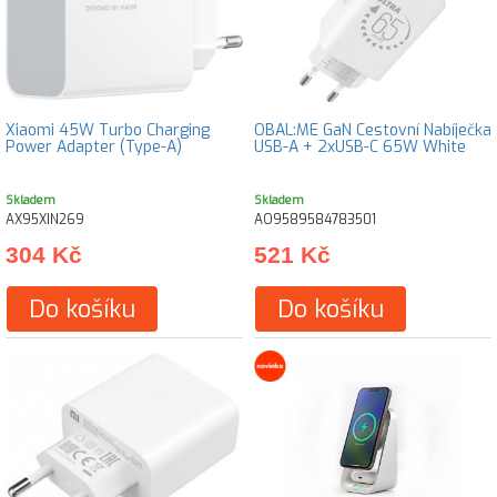
Xiaomi 45W Turbo Charging
OBAL:ME GaN Cestovní Nabíječka
Power Adapter (Type-A)
USB-A + 2xUSB-C 65W White
Skladem
Skladem
AX95XIN269
AO9589584783501
304 Kč
521 Kč
Do košíku
Do košíku