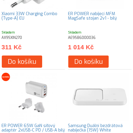
Xiaomi 33W Charging Combo
ER POWER nabíjecí MFM
(Type-A) EU
MagSafe stojan 2v1 - bílý
Skladem
Skladem
AX95XIN270
AE9586000036
311 Kč
1 014 Kč
Do košíku
Do košíku
ER POWER 65W GaN síťový
Samsung Duální bezdrátová
adaptér 2xUSB-C PD / USB-A bílý
nabíječka (15W) White