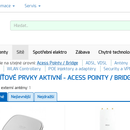
amace
Servis
enty
Sítě
Spotřební elektro
Zábava
Chytré technolo
e na stejné úrovni:
Acess Pointy / Bridge
ADSL, VDSL
Antény
WLAN Controllery
POE injektory a adaptéry
Security a VP
ÍŤOVÉ PRVKY AKTIVNÍ - ACESS POINTY / BRID
externí antény:
1
né
Nejlevnější
Nejdražší