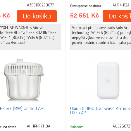
AZ50100230677
AHR4H12A
Dostupnost: na dotaz
4 Kč
Do košíku
52 551 Kč
Do koší
ZYXEL AP WAX630S Síťové
Venkovní přístupové body řady Aru
y: *IEEE 802.11a *IEEE 802.11b *IEEE
technologií Wi-Fi 6 (802.11ax) poskyt
*WiFi 4 (802.11n) *WiFi 5 (802.11ac)
nejvyšší výkon ve venkovních a drsn
2.11 ax Rychlost
povětrnostních podmínkách, jako js
P-587 (RW) Unified AP
Ubiquiti UK-Ultra, Swiss Army K
Ultra AP
AHHPNR7T10A
AU5260721
t: na dotaz
Skladem