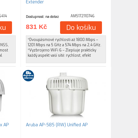
Extender
6414
AM5172110746
Dostupnost: na dotaz
ku
831 Kč
Do košíku
*Dvoupásmové rychlosti až 1800 Mbps –
GNSS,
1201 Mbps na 5 GHz a 574 Mbps na 2,4 GHz.
 most
*Vyzbrojeno WiFi 6 – Zlepšuje prakticky
al
každý aspekt vaší sítě: rychlost, efekt
ax AP
Aruba AP-585 (RW) Unified AP