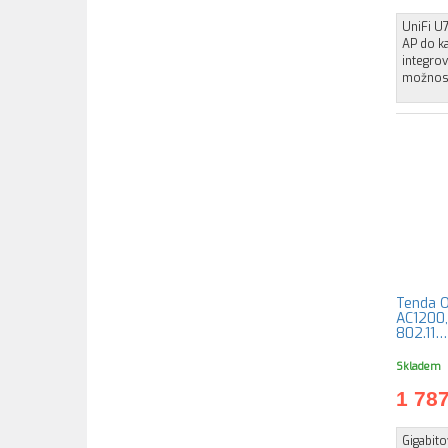
UniFi U7
AP do k
integro
možnost
Tenda O
AC1200,
802.11…
Skladem
1 78
Gigabit