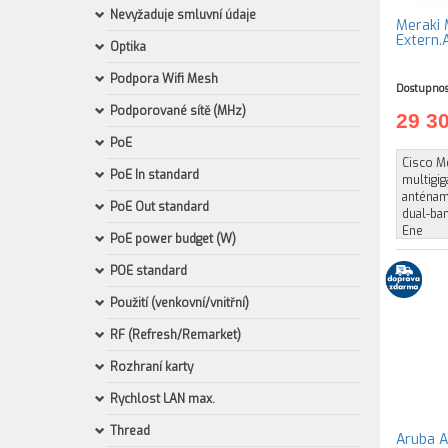
Nevyžaduje smluvní údaje
Meraki 
Extern.
Optika
Podpora Wifi Mesh
Dostupnos
Podporované sítě (MHz)
29 3
PoE
Cisco Me
PoE In standard
multigi
anténami
PoE Out standard
dual-ba
Ene
PoE power budget (W)
POE standard
Použití (venkovní/vnitřní)
RF (Refresh/Remarket)
Rozhraní karty
Rychlost LAN max.
Thread
Aruba A