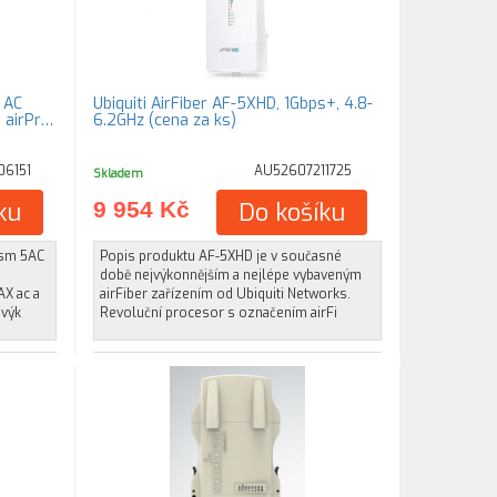
 AC
Ubiquiti AirFiber AF-5XHD, 1Gbps+, 4.8-
 airPr…
6.2GHz (cena za ks)
6151
AU52607211725
Skladem
ku
9 954 Kč
Do košíku
ism 5AC
Popis produktu AF-5XHD je v současné
době nejvýkonnějším a nejlépe vybaveným
AX ac a
airFiber zařízením od Ubiquiti Networks.
 výk
Revoluční procesor s označením airFi