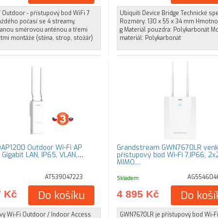
 Outdoor - přístupový bod WiFi 7
Ubiquiti Device Bridge Technické spe
aždého počasí se 4 streamy,
Rozměry: 130 x 55 x 34 mm Hmotno
vanou směrovou anténou a třemi
g Materiál pouzdra: Polykarbonát M
mi montáže (stěna, strop, stožár)
materiál: Polykarbonát
AP1200 Outdoor Wi-Fi AP
Grandstream GWN7670LR venk
 Gigabit LAN, IP65, VLAN,
přístupový bod Wi-Fi 7,IP66, 2x
MIMO…
AT539047223
AG554604
Skladem
7 Kč
Do košíku
4 895 Kč
Do koší
ový Wi-Fi Outdoor / Indoor Access
GWN7670LR je přístupový bod Wi-Fi