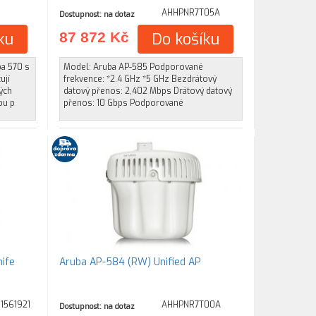
AHHPNR7T05A
Dostupnost: na dotaz
ku
87 872 Kč
Do košíku
ba 570 s
Model: Aruba AP-585 Podporované
ují
frekvence: *2.4 GHz *5 GHz Bezdrátový
ých
datový přenos: 2,402 Mbps Drátový datový
ou p
přenos: 10 Gbps Podporované
nife
Aruba AP-584 (RW) Unified AP
1561921
AHHPNR7T00A
Dostupnost: na dotaz