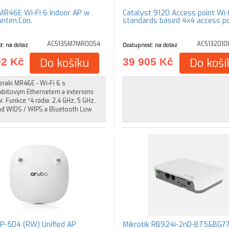
MR46E Wi-Fi 6 Indoor AP w
Catalyst 9120 Access point Wi-
Anten.Con.
standards based 4x4 access po
AC5135M7MR0054
AC513201
t: na dotaz
Dostupnost: na dotaz
02 Kč
Do košíku
39 905 Kč
Do koší
raki MR46E - Wi-Fi 6 s
gabitovým Ethernetem a externími
. Funkce *4 rádia: 2,4 GHz, 5 GHz,
nd WIDS / WIPS a Bluetooth Low
P-504 (RW) Unified AP
Mikrotik RB924i-2nD-BT5&BG77