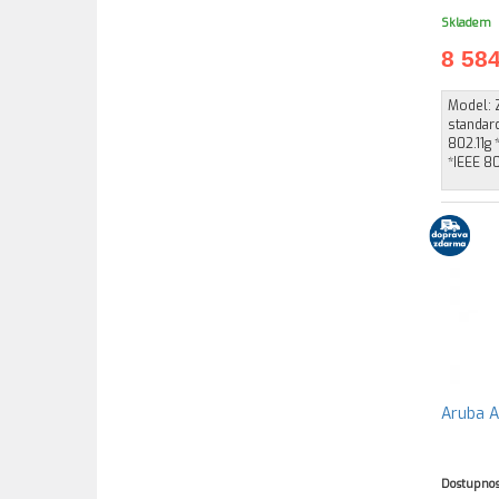
Skladem
8 58
Model: 
standard
802.11g 
*IEEE 80
Aruba A
Dostupnos