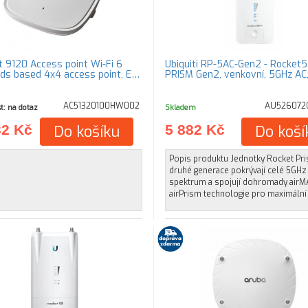
t 9120 Access point Wi-Fi 6
Ubiquiti RP-5AC-Gen2 - Rocket5
ds based 4x4 access point, E…
PRISM Gen2, venkovní, 5GHz AC,
AC51320100HW002
AU5260720
t: na dotaz
Skladem
32 Kč
Do košíku
5 882 Kč
Do koší
Popis produktu Jednotky Rocket Pr
druhé generace pokrývají celé 5GHz
spektrum a spojují dohromady airM
airPrism technologie pro maximální