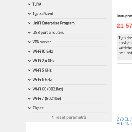
TUYA
Typ zařízení
Dostupnos
UniFi Enterprise Program
21 5
USB port u routeru
Tyto do
VPN server
poskytuj
každého
Wi-Fi 10 GHz
rychlost
Wi-Fi 2,4 GHz
Wi-Fi 5 GHz
Wi-Fi 6 GHz
Wi-Fi 6E (802.11ax)
Wi-Fi 7 (802.11be)
Zigbee
↻ reset parametrů
ZYXEL A
802.11a