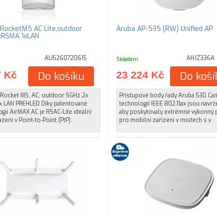
i RocketM5 AC Lite,outdoor
Aruba AP-535 (RW) Unified AP
xRSMA 1xLAN
AU5260720615
AHJZ336A
Skladem
7 Kč
Do košíku
23 224 Kč
Do koší
i Rocket M5, AC, outdoor 5GHz 2x
Přístupové body řady Aruba 530 Ca
x LAN PŘEHLED Díky patentované
technologií IEEE 802.11ax jsou navrž
gii AirMAX AC je R5AC-Lite ideální
aby poskytovaly extrémně výkonný 
zení v Point-to-Point (PtP)
pro mobilní zařízení v místech s v