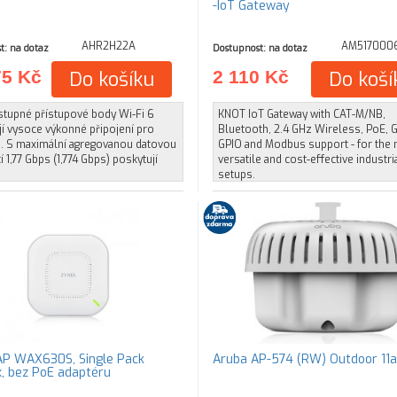
-IoT Gateway
AHR2H22A
AM517000
t: na dotaz
Dostupnost: na dotaz
75 Kč
Do košíku
2 110 Kč
Do koší
stupné přístupové body Wi-Fi 6
KNOT IoT Gateway with CAT-M/NB,
í vysoce výkonné připojení pro
Bluetooth, 2.4 GHz Wireless, PoE, 
. S maximální agregovanou datovou
GPIO and Modbus support - for the
í 1,77 Gbps (1,774 Gbps) poskytují
versatile and cost-effective industri
setups.
P WAX630S, Single Pack
Aruba AP-574 (RW) Outdoor 11
x, bez PoE adaptéru