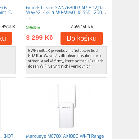
Fi 6
Grandstream GWN7630LR AP, 802,11ac
int, E…
Wave2, 4x4:4 MU-MIMO, 16 SSDI, 200+
…
00HW003
AG55460176
Skladem
ku
3 299 Kč
Do košíku
GWN7630LR je venkovní přístupový bod
802.11 ac Wave-2 s dlouhým dosahem pro
střední a velké firmy, které potřebují zajistit
dosah WiFi ve vnitřních i venkovních
, KNOT
Mercusys ME70X AX1800 Wi-Fi Range