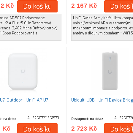
72 Kč
Do košíku
2 167 Kč
Do koší
Aruba AP-587 Podporované
UniFi Swiss Army Knife Ultra kompa
ce: *2.4 GHz *5 GHz Bezdrátový
vnitřní/venkovní AP s všestrannými
přenos: 2,402 Mbps Drátový datový
možnostmi montáže a podporou ex
 1 Gbps Podporované s
antény s dlouhým dosahem * WiFi 5
 U7-Outdoor - UniFi AP U7
Ubiquiti UDB - UniFi Device Brid
r
AU52607211561573
AU526072
t: na dotaz
Dostupnost: na dotaz
3 Kč
Do košíku
2 723 Kč
Do koší