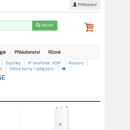
Přihlášení
Hledat
gie
Příslušenství
Různé
Doplňky
IP telefonie, VOIP
Routery
N
Síťové karty / adaptéry
GE