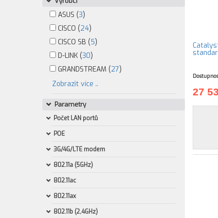
Výrobci
ASUS (
3
)
CISCO (
24
)
CISCO SB (
5
)
Catalys
standar
D-LINK (
30
)
GRANDSTREAM (
27
)
Dostupnos
Zobrazit více ..
27 5
Parametry
Počet LAN portů
POE
3G/4G/LTE modem
802.11a (5GHz)
802.11ac
802.11ax
802.11b (2,4GHz)