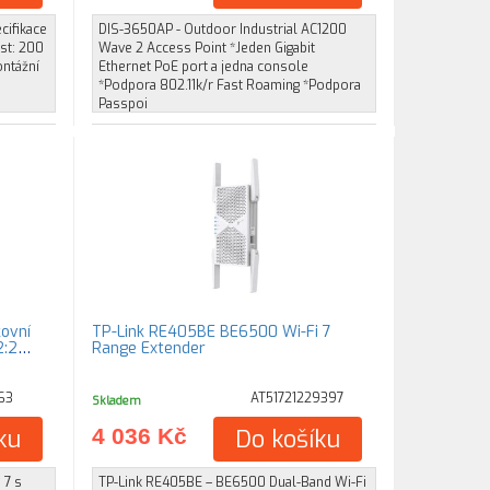
cifikace
DIS-3650AP - Outdoor Industrial AC1200
st: 200
Wave 2 Access Point *Jeden Gigabit
ontážní
Ethernet PoE port a jedna console
*Podpora 802.11k/r Fast Roaming *Podpora
Passpoi
ovní
TP-Link RE405BE BE6500 Wi-Fi 7
2:2
Range Extender
63
AT51721229397
Skladem
ku
4 036 Kč
Do košíku
 7 s
TP-Link RE405BE – BE6500 Dual-Band Wi-Fi