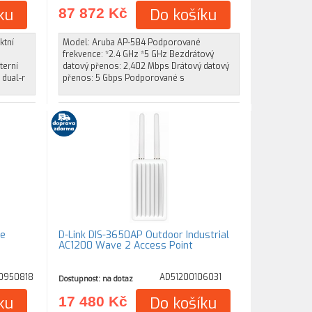
ku
87 872 Kč
Do košíku
ktní
Model: Aruba AP-584 Podporované
frekvence: *2.4 GHz *5 GHz Bezdrátový
terní
datový přenos: 2,402 Mbps Drátový datový
 dual-r
přenos: 5 Gbps Podporované s
ge
D-Link DIS-3650AP Outdoor Industrial
AC1200 Wave 2 Access Point
0950818
AD51200106031
Dostupnost: na dotaz
ku
17 480 Kč
Do košíku