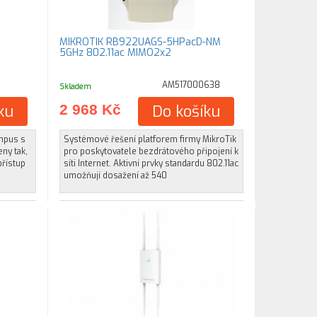
MIKROTIK RB922UAGS-5HPacD-NM
5GHz 802.11ac MIMO2x2
AM517000638
Skladem
ku
2 968 Kč
Do košíku
mpus s
Systémové řešení platforem firmy MikroTik
eny tak,
pro poskytovatele bezdrátového připojení k
přístup
síti Internet. Aktivní prvky standardu 802.11ac
umožňují dosažení až 540