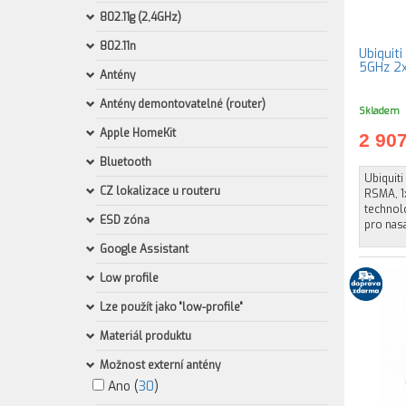
802.11g (2,4GHz)
802.11n
Ubiquit
5GHz 2
Antény
Antény demontovatelné (router)
Skladem
Apple HomeKit
2 90
Bluetooth
Ubiquit
CZ lokalizace u routeru
RSMA, 1
technolo
ESD zóna
pro nasa
Google Assistant
Low profile
Lze použít jako "low-profile"
Materiál produktu
Možnost externí antény
Ano (
30
)