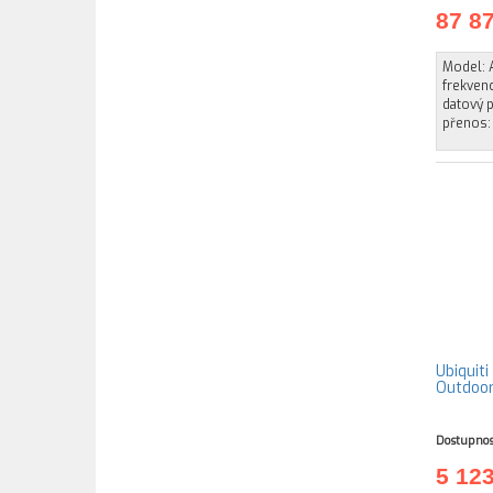
87 8
Model: 
frekven
datový 
přenos:
Ubiquiti
Outdoo
Dostupnos
5 12