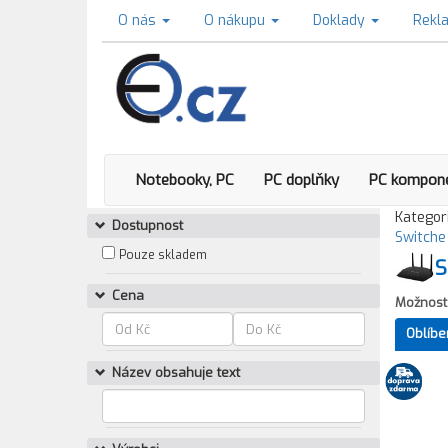
O nás
O nákupu
Doklady
Rekl
Notebooky, PC
PC doplňky
PC kompon
Kategori
Dostupnost
Switche
Pouze skladem
S
Cena
Možnost 
Oblíbe
Název obsahuje text